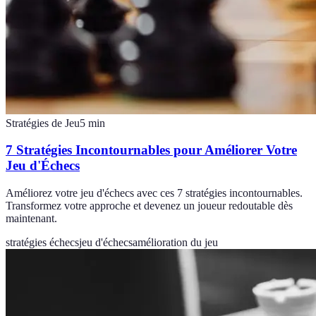
Stratégies de Jeu
5
min
7 Stratégies Incontournables pour Améliorer Votre
Jeu d'Échecs
Améliorez votre jeu d'échecs avec ces 7 stratégies incontournables.
Transformez votre approche et devenez un joueur redoutable dès
maintenant.
stratégies échecs
jeu d'échecs
amélioration du jeu