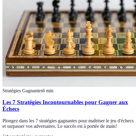
Stratégies Gagnantes
6
min
Les 7 Stratégies Incontournables pour Gagner aux
Échecs
Plongez dans les 7 stratégies gagnantes pour maîtriser le jeu d'échecs
et surpasser vos adversaires. Le succès est à portée de main!