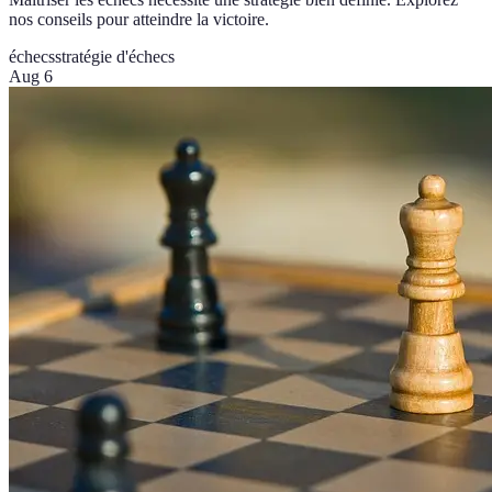
nos conseils pour atteindre la victoire.
échecs
stratégie d'échecs
Aug 6