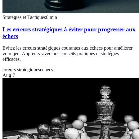
Stratégies et Tactiques
6
min
Les erreurs stratégiques à éviter pour progresser aux
échecs
Évitez les erreurs stratégiques courantes aux échecs pour améliorer
votre jeu. Apprenez avec nos conseils pratiques et stratégies
efficaces.
erreurs stratégiques
échecs
Aug 7