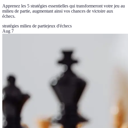
Apprenez les 5 stratégies essentielles qui transformeront votre jeu au
milieu de partie, augmentant ainsi vos chances de victoire aux
échecs.
stratégies milieu de partie
jeux d'échecs
Aug 7