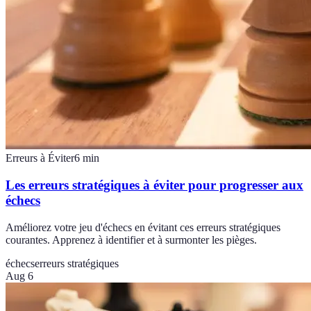
Erreurs à Éviter
6
min
Les erreurs stratégiques à éviter pour progresser aux
échecs
Améliorez votre jeu d'échecs en évitant ces erreurs stratégiques
courantes. Apprenez à identifier et à surmonter les pièges.
échecs
erreurs stratégiques
Aug 6