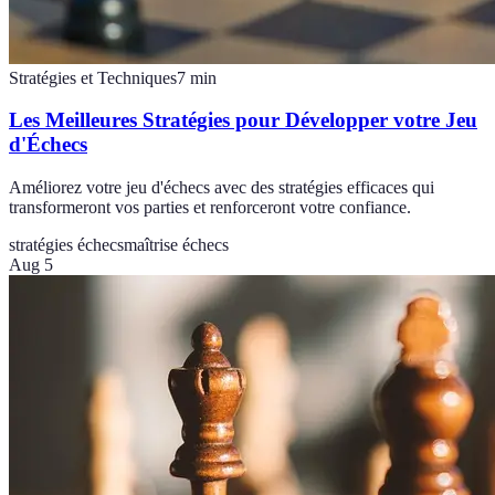
Stratégies et Techniques
7
min
Les Meilleures Stratégies pour Développer votre Jeu
d'Échecs
Améliorez votre jeu d'échecs avec des stratégies efficaces qui
transformeront vos parties et renforceront votre confiance.
stratégies échecs
maîtrise échecs
Aug 5