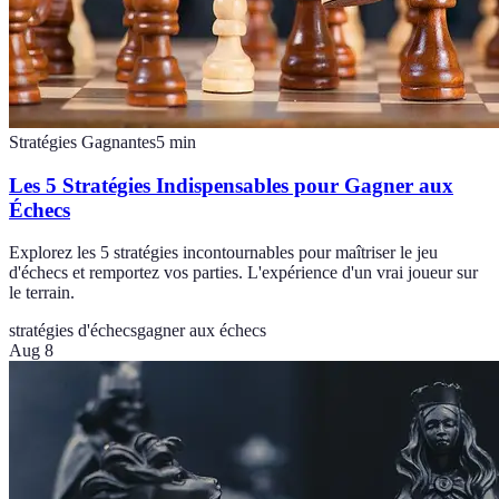
Stratégies Gagnantes
5
min
Les 5 Stratégies Indispensables pour Gagner aux
Échecs
Explorez les 5 stratégies incontournables pour maîtriser le jeu
d'échecs et remportez vos parties. L'expérience d'un vrai joueur sur
le terrain.
stratégies d'échecs
gagner aux échecs
Aug 8