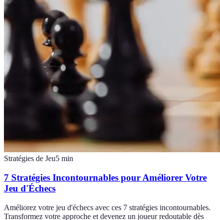
Stratégies de Jeu
5
min
7 Stratégies Incontournables pour Améliorer Votre
Jeu d'Échecs
Améliorez votre jeu d'échecs avec ces 7 stratégies incontournables.
Transformez votre approche et devenez un joueur redoutable dès