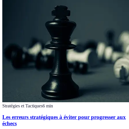
Stratégies et Tactiques
6
min
Les erreurs stratégiques à éviter pour progresser aux
échecs