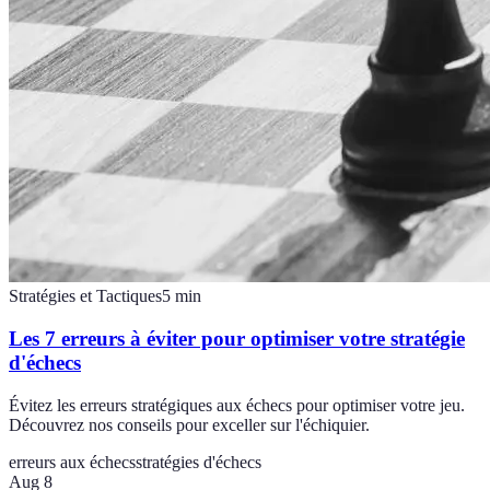
Stratégies et Tactiques
5
min
Les 7 erreurs à éviter pour optimiser votre stratégie
d'échecs
Évitez les erreurs stratégiques aux échecs pour optimiser votre jeu.
Découvrez nos conseils pour exceller sur l'échiquier.
erreurs aux échecs
stratégies d'échecs
Aug 8