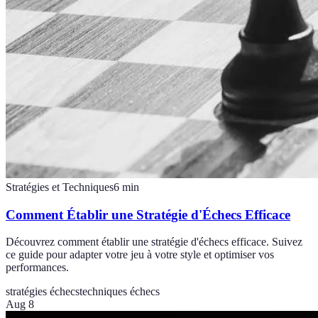
Stratégies et Techniques
6
min
Comment Établir une Stratégie d'Échecs Efficace
Découvrez comment établir une stratégie d'échecs efficace. Suivez
ce guide pour adapter votre jeu à votre style et optimiser vos
performances.
stratégies échecs
techniques échecs
Aug 8