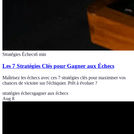
Stratégies Échecs
6
min
Les 7 Stratégies Clés pour Gagner aux Échecs
Maîtrisez les échecs avec ces 7 stratégies clés pour maximiser vos
chances de victoire sur l'échiquier. Prêt à évoluer ?
stratégies échecs
gagner aux échecs
Aug 8