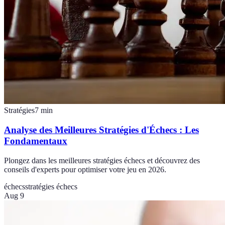
Stratégies
7
min
Analyse des Meilleures Stratégies d'Échecs : Les
Fondamentaux
Plongez dans les meilleures stratégies échecs et découvrez des
conseils d'experts pour optimiser votre jeu en 2026.
échecs
stratégies échecs
Aug 9