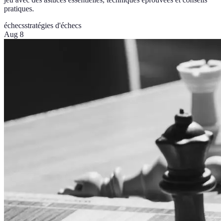
pratiques.
échecs
stratégies d'échecs
Aug 8