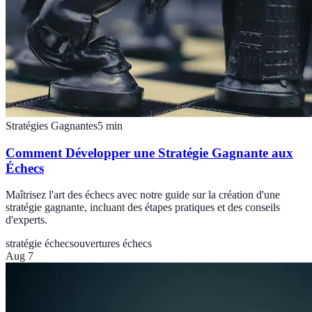
Stratégies Gagnantes
5
min
Comment Développer une Stratégie Gagnante aux
Échecs
Maîtrisez l'art des échecs avec notre guide sur la création d'une
stratégie gagnante, incluant des étapes pratiques et des conseils
d'experts.
stratégie échecs
ouvertures échecs
Aug 7