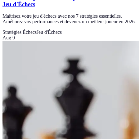
Jeu d'Échecs
Maîtrisez votre jeu d'échecs avec nos 7 stratégies essentielles.
Améliorez vos performances et devenez un meilleur joueur en 2026.
Stratégies Échecs
Jeu d'Échecs
Aug 9