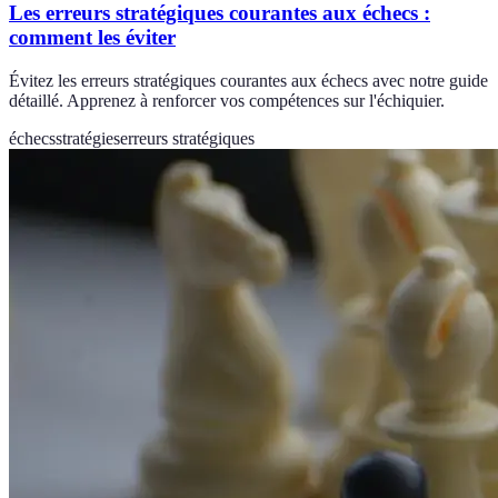
Les erreurs stratégiques courantes aux échecs :
comment les éviter
Évitez les erreurs stratégiques courantes aux échecs avec notre guide
détaillé. Apprenez à renforcer vos compétences sur l'échiquier.
échecs
stratégies
erreurs stratégiques