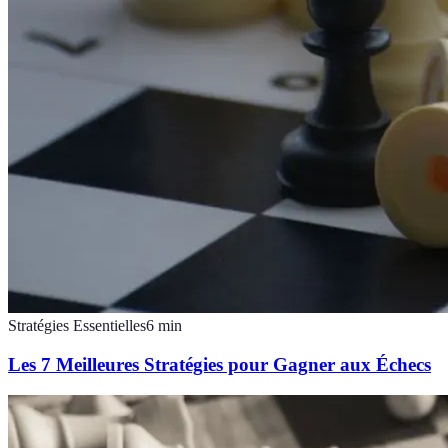
Stratégies Essentielles
6
min
Les 7 Meilleures Stratégies pour Gagner aux Échecs