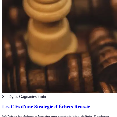
Stratégies Gagnantes
6
min
Les Clés d'une Stratégie d'Échecs Réussie
Maîtriser les échecs nécessite une stratégie bien définie. Explorez