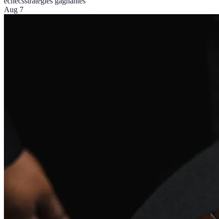
échecs
stratégies gagnantes
Aug 7