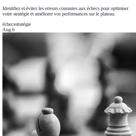
Identifiez et évitez les erreurs courantes aux échecs pour optimiser
votre stratégie et améliorer vos performances sur le plateau.
échecs
stratégie
Aug 6