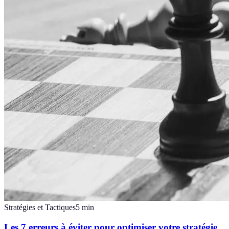
Stratégies et Tactiques
5
min
Les 7 erreurs à éviter pour optimiser votre stratégie