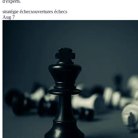
d'experts.
stratégie échecs
ouvertures échecs
Aug 7