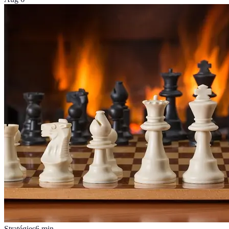
Stratégies
6
min