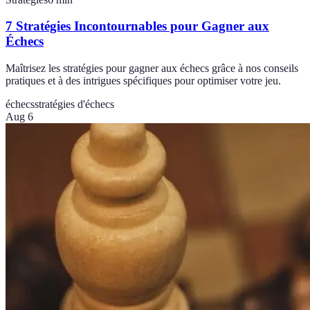
7 Stratégies Incontournables pour Gagner aux
Échecs
Maîtrisez les stratégies pour gagner aux échecs grâce à nos conseils
pratiques et à des intrigues spécifiques pour optimiser votre jeu.
échecs
stratégies d'échecs
Aug 6