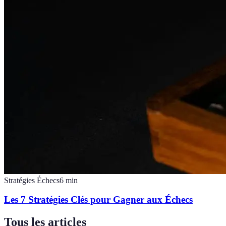
Stratégies Échecs
6
min
Les 7 Stratégies Clés pour Gagner aux Échecs
Tous les articles