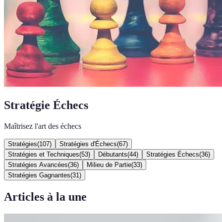
Stratégie Échecs
Maîtrisez l'art des échecs
Stratégies
(
107
)
Stratégies d'Échecs
(
67
)
Stratégies et Techniques
(
53
)
Débutants
(
44
)
Stratégies Échecs
(
36
)
Stratégies Avancées
(
36
)
Milieu de Partie
(
33
)
Stratégies Gagnantes
(
31
)
Articles à la une