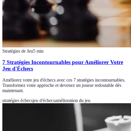
Stratégies de Jeu
5
min
7 Stratégies Incontournables pour Améliorer Votre
Jeu d'Échecs
Améliorez votre jeu d'échecs avec ces 7 stratégies incontournables.
Transformez votre approche et devenez un joueur redoutable dès
maintenant.
stratégies échecs
jeu d'échecs
amélioration du jeu