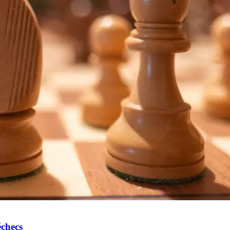
échecs