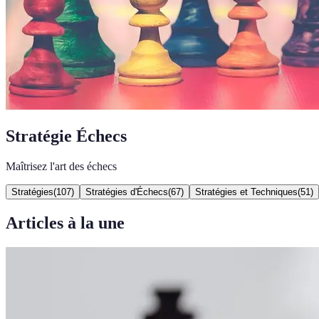
Stratégie Échecs
Maîtrisez l'art des échecs
Stratégies
(
107
)
Stratégies d'Échecs
(
67
)
Stratégies et Techniques
(
51
)
Articles à la une