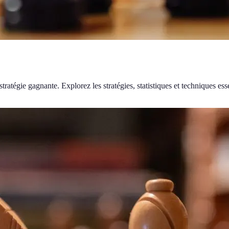
tratégie gagnante. Explorez les stratégies, statistiques et techniques esse