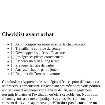
Développement
leur position initiale.
Phase finale du jeu où les joueurs tentent de
Fin de Partie
conclure le match.
Checklist avant achat
[ ] Avoir compris les mouvements de chaque pièce
[ ] Travailler le contrôle du centre
[ ] Développer les pièces efficacement
[ ] Protéger ses pièces correctement
[ ] Élaborer un plan à long terme
[ ] Pratiquer les fins de partie
[ ] Analyser chaque partie jouée
[ ] Explorer différentes ouvertures
Conclusion :
Apprendre les stratégies d'échecs pour débutants est
un processus enrichissant. En adoptant ces méthodes, vous pourrez
non seulement améliorer votre niveau de jeu, mais également
ressentir le plaisir et l’excitation qu’offre ce noble jeu. Nous vous
encourageons à mettre en pratique ces conseils et à demeurer
constant dans votre apprentissage.
N'hésitez pas à consulter nos