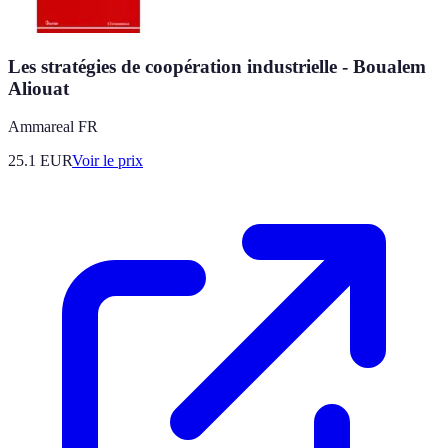
Les stratégies de coopération industrielle - Boualem
Aliouat
Ammareal FR
25.1
EUR
Voir le prix