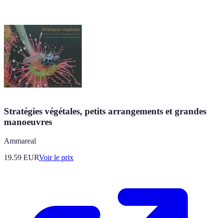
Stratégies végétales, petits arrangements et grandes
manoeuvres
Ammareal
19.59
EUR
Voir le prix