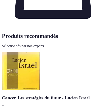
Produits recommandés
Sélectionnés par nos experts
Cancer. Les stratégies du futur - Lucien Israel