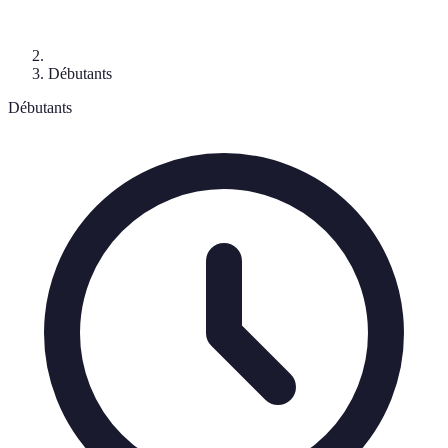
Débutants
Débutants