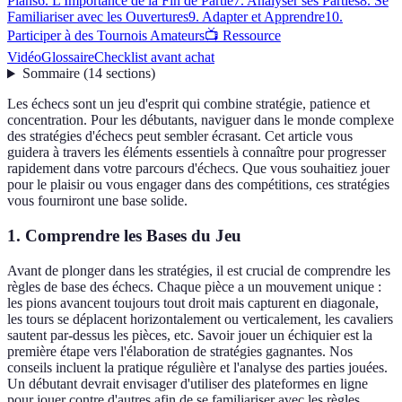
Plans
6. L'Importance de la Fin de Partie
7. Analyser ses Parties
8. Se
Familiariser avec les Ouvertures
9. Adapter et Apprendre
10.
Participer à des Tournois Amateurs
📺 Ressource
Vidéo
Glossaire
Checklist avant achat
Sommaire
(
14
sections
)
Les échecs sont un jeu d'esprit qui combine stratégie, patience et
concentration. Pour les débutants, naviguer dans le monde complexe
des stratégies d'échecs peut sembler écrasant. Cet article vous
guidera à travers les éléments essentiels à connaître pour progresser
rapidement dans votre parcours d'échecs. Que vous souhaitiez jouer
pour le plaisir ou vous engager dans des compétitions, ces stratégies
vous fourniront une base solide.
1. Comprendre les Bases du Jeu
Avant de plonger dans les stratégies, il est crucial de comprendre les
règles de base des échecs. Chaque pièce a un mouvement unique :
les pions avancent toujours tout droit mais capturent en diagonale,
les tours se déplacent horizontalement ou verticalement, les cavaliers
sautent par-dessus les pièces, etc. Savoir jouer un échiquier est la
première étape vers l'élaboration de stratégies gagnantes. Nos
conseils incluent la pratique régulière et l'analyse des parties jouées.
Un débutant devrait envisager d'utiliser des plateformes en ligne
pour jouer contre d'autres afin de se familiariser avec les règles.