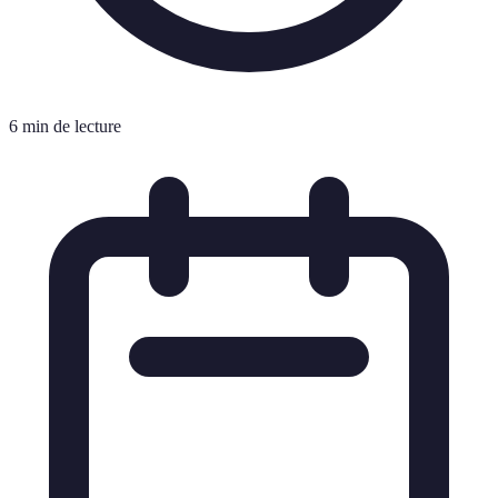
6 min de lecture