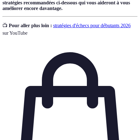
stratégies recommandées ci-dessous qui vous aideront à vous
améliorer encore davantage.
📺
Pour aller plus loin :
stratégies d'échecs pour débutants 2026
sur YouTube