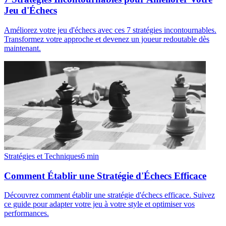
Jeu d'Échecs
Améliorez votre jeu d'échecs avec ces 7 stratégies incontournables.
Transformez votre approche et devenez un joueur redoutable dès
maintenant.
Stratégies et Techniques
6
min
Comment Établir une Stratégie d'Échecs Efficace
Découvrez comment établir une stratégie d'échecs efficace. Suivez
ce guide pour adapter votre jeu à votre style et optimiser vos
performances.