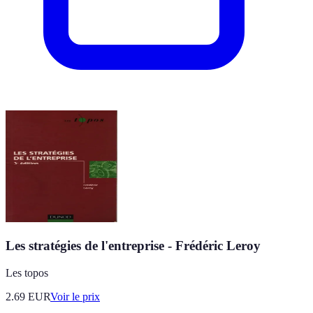
Les stratégies de l'entreprise - Frédéric Leroy
Les topos
2.69
EUR
Voir le prix