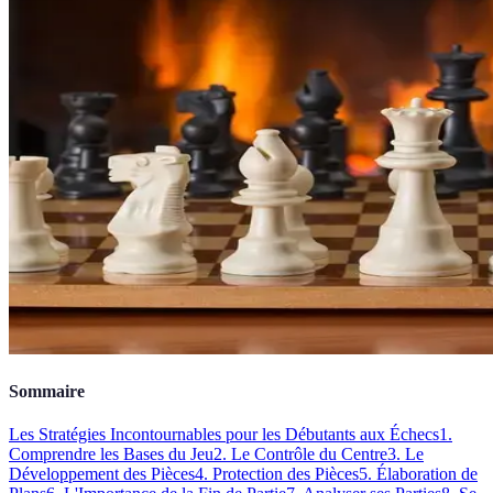
Sommaire
Les Stratégies Incontournables pour les Débutants aux Échecs
1.
Comprendre les Bases du Jeu
2. Le Contrôle du Centre
3. Le
Développement des Pièces
4. Protection des Pièces
5. Élaboration de