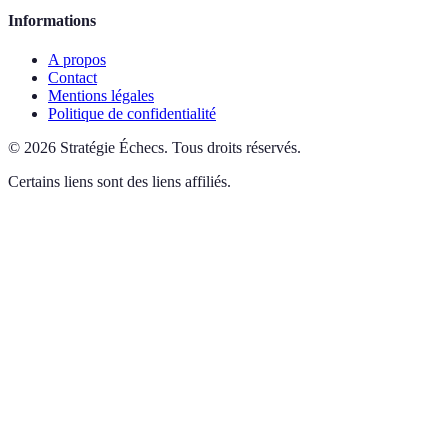
Informations
A propos
Contact
Mentions légales
Politique de confidentialité
©
2026
Stratégie Échecs
.
Tous droits réservés.
Certains liens sont des liens affiliés.