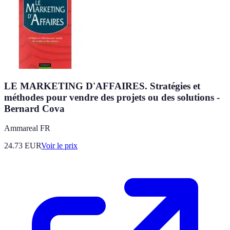
LE MARKETING D'AFFAIRES. Stratégies et
méthodes pour vendre des projets ou des solutions -
Bernard Cova
Ammareal FR
24.73
EUR
Voir le prix