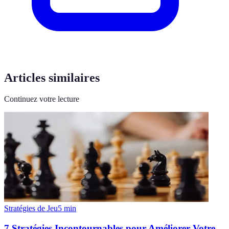
Articles similaires
Continuez votre lecture
Stratégies de Jeu
5
min
7 Stratégies Incontournables pour Améliorer Votre