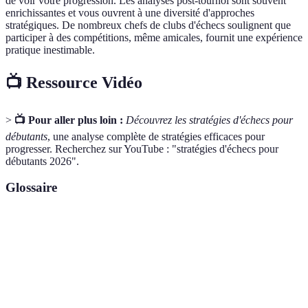
de voir votre progression. Les analyses post-tournoi sont souvent
enrichissantes et vous ouvrent à une diversité d'approches
stratégiques. De nombreux chefs de clubs d'échecs soulignent que
participer à des compétitions, même amicales, fournit une expérience
pratique inestimable.
📺 Ressource Vidéo
>
📺 Pour aller plus loin :
Découvrez les stratégies d'échecs pour
débutants
, une analyse complète de stratégies efficaces pour
progresser. Recherchez sur YouTube : "stratégies d'échecs pour
débutants 2026".
Glossaire
Terme
Définition
Contrôle du
Capacité à dominer les cases centrales de
Centre
l'échiquier.
Processus de mise en jeu de ses pièces depuis