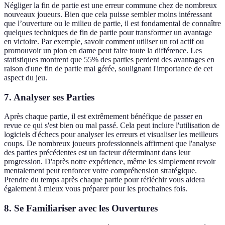
Négliger la fin de partie est une erreur commune chez de nombreux
nouveaux joueurs. Bien que cela puisse sembler moins intéressant
que l’ouverture ou le milieu de partie, il est fondamental de connaître
quelques techniques de fin de partie pour transformer un avantage
en victoire. Par exemple, savoir comment utiliser un roi actif ou
promouvoir un pion en dame peut faire toute la différence. Les
statistiques montrent que 55% des parties perdent des avantages en
raison d'une fin de partie mal gérée, soulignant l'importance de cet
aspect du jeu.
7. Analyser ses Parties
Après chaque partie, il est extrêmement bénéfique de passer en
revue ce qui s'est bien ou mal passé. Cela peut inclure l'utilisation de
logiciels d'échecs pour analyser les erreurs et visualiser les meilleurs
coups. De nombreux joueurs professionnels affirment que l'analyse
des parties précédentes est un facteur déterminant dans leur
progression. D'après notre expérience, même les simplement revoir
mentalement peut renforcer votre compréhension stratégique.
Prendre du temps après chaque partie pour réfléchir vous aidera
également à mieux vous préparer pour les prochaines fois.
8. Se Familiariser avec les Ouvertures