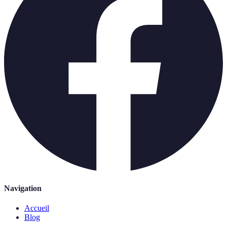
Navigation
Accueil
Blog