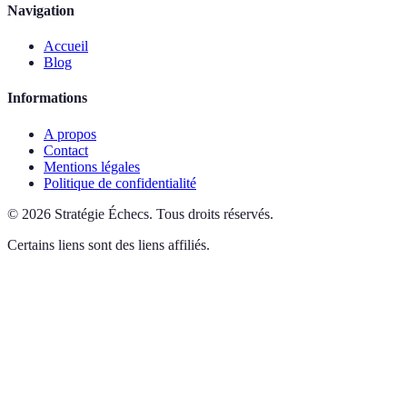
Navigation
Accueil
Blog
Informations
A propos
Contact
Mentions légales
Politique de confidentialité
©
2026
Stratégie Échecs
.
Tous droits réservés.
Certains liens sont des liens affiliés.