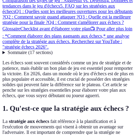
Comparaison des styles de jeu : Aggressif vs. Défensif
4. Données et
tendances dans le jeu d'échecs
5. FAQ sur les stratégies aux
échecs
Q1 : Quelles sont les meilleures ouvertures pour les débutants
?
Q2 : Comment savoir quand attaquer ?
Q3 : Quelle est la meilleure
stratégie pour la finale ?
Q4 : Comment s'améliorer aux échecs ?
Glossaire
Checklist avant d'élaborer votre plan
📺 Pour aller plus loin
: *Comment élaborer des plans gagnants aux échecs,* une analyse
complète de la stratégie aux échecs. Recherchez sur YouTube :
"stratégie échecs 2026".
Sommaire
(
17
sections
)
Les échecs sont souvent considérés comme un jeu de stratégie et de
patience, mais établir un bon plan de jeu est essentiel pour remporter
la victoire. En 2026, dans un monde où le jeu d'échecs est de plus en
plus populaire et accessible, il est crucial de posséder des stratégies
solides qui peuvent faire la différence sur le plateau. Cet article se
penche sur les stratégies essentielles pour élaborer votre plan aux
échecs, que vous soyez débutant ou joueur aguerri.
1. Qu'est-ce que la stratégie aux échecs ?
La
stratégie aux échecs
fait référence à la planification et à
l'exécution de mouvements qui visent à obtenir un avantage sur
l'adversaire. Il est important de comprendre que la stratégie ne