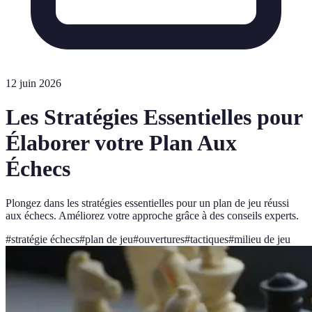
12 juin 2026
Les Stratégies Essentielles pour
Élaborer votre Plan Aux
Échecs
Plongez dans les stratégies essentielles pour un plan de jeu réussi
aux échecs. Améliorez votre approche grâce à des conseils experts.
#
stratégie échecs
#
plan de jeu
#
ouvertures
#
tactiques
#
milieu de jeu