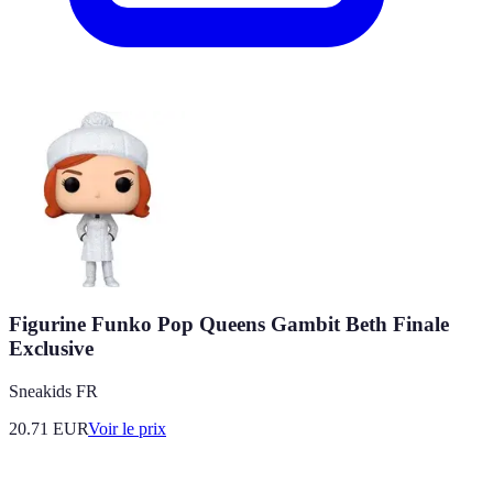
Figurine Funko Pop Queens Gambit Beth Finale
Exclusive
Sneakids FR
20.71
EUR
Voir le prix