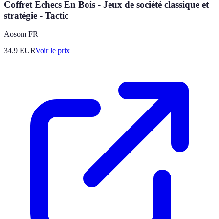
Coffret Echecs En Bois - Jeux de société classique et
stratégie - Tactic
Aosom FR
34.9
EUR
Voir le prix