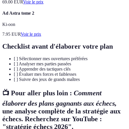
69.00
EUR
Voir le prix
Ad Astra tome 2
Ki-oon
7.95
EUR
Voir le prix
Checklist avant d'élaborer votre plan
[ ] Sélectionner mes ouvertures préférées
[ ] Analyser mes parties passées
[ ] Apprendre des tactiques clés
[ ] Évaluer mes forces et faiblesses
[ ] Suivre des jeux de grands maîtres
📺 Pour aller plus loin :
Comment
élaborer des plans gagnants aux échecs,
une analyse complète de la stratégie aux
échecs. Recherchez sur YouTube :
"stratégie échecs 2026".