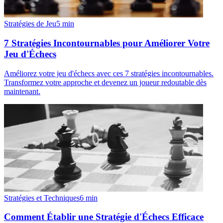
Stratégies de Jeu
5
min
7 Stratégies Incontournables pour Améliorer Votre
Jeu d'Échecs
Améliorez votre jeu d'échecs avec ces 7 stratégies incontournables.
Transformez votre approche et devenez un joueur redoutable dès
maintenant.
Stratégies et Techniques
6
min
Comment Établir une Stratégie d'Échecs Efficace