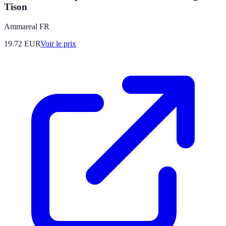
Tison
Ammareal FR
19.72
EUR
Voir le prix