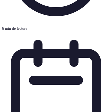
6 min de lecture