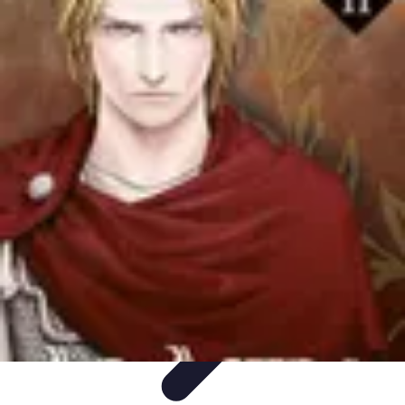
Stratégie Échecs
Stratégies
Stratégies et Techniques
Stratégies Échiquéennes
Stratégies
d'Échecs
Bases du Jeu
Stratégie Échecs