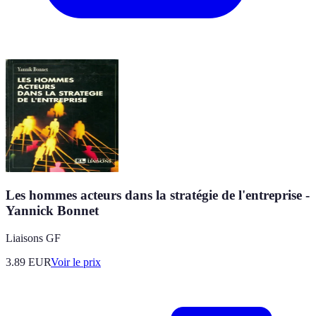
Les hommes acteurs dans la stratégie de l'entreprise -
Yannick Bonnet
Liaisons GF
3.89
EUR
Voir le prix