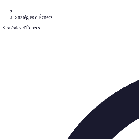
Stratégies d'Échecs
Stratégies d'Échecs