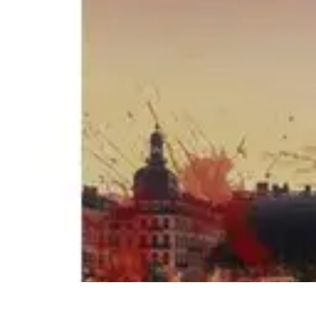
Stratégie Échecs
Stratégies
Stratégies et Techniques
Stratégies Échiquéennes
Stratégies 
Stratégie Échecs