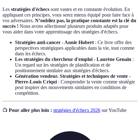
Les
stratégies d'échecs
sont vastes et en constante évolution. En
appliquant ces principes, vous serez mieux équipé pour faire face à
vos adversaires.
N’oubliez pas, la pratique constante est la clé du
succès !
Nous avons sélectionné plusieurs produits adaptés pour
vous aider dans votre apprentissage des stratégies d'échecs.
Stratégies anti-cancer - Annie Hubert
: Ce livre offre des
perspectives stratégiques applicables dans la vie, tout comme
dans les échecs.
Les stratégies du chercheur d'emploi - Laurène Genain
:
Un regard sur les stratégies de planification et de
positionnement similaire aux stratégies d'échecs.
Génération vendeur. Stratégies et techniques de vente -
Pierre-Louis Criqui
: Comprendre la vente comme stratégie
peut inspirer des mouvements similaires en conditions de
compétition.
📺
Pour aller plus loin :
stratégies d'échecs 2026
sur YouTube