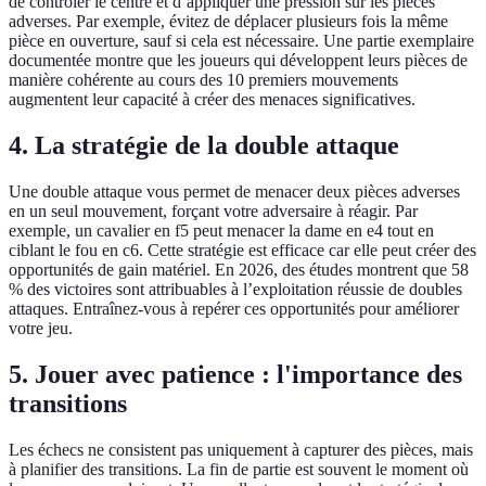
de contrôler le centre et d’appliquer une pression sur les pièces
adverses. Par exemple, évitez de déplacer plusieurs fois la même
pièce en ouverture, sauf si cela est nécessaire. Une partie exemplaire
documentée montre que les joueurs qui développent leurs pièces de
manière cohérente au cours des 10 premiers mouvements
augmentent leur capacité à créer des menaces significatives.
4. La stratégie de la double attaque
Une double attaque vous permet de menacer deux pièces adverses
en un seul mouvement, forçant votre adversaire à réagir. Par
exemple, un cavalier en f5 peut menacer la dame en e4 tout en
ciblant le fou en c6. Cette stratégie est efficace car elle peut créer des
opportunités de gain matériel. En 2026, des études montrent que 58
% des victoires sont attribuables à l’exploitation réussie de doubles
attaques. Entraînez-vous à repérer ces opportunités pour améliorer
votre jeu.
5. Jouer avec patience : l'importance des
transitions
Les échecs ne consistent pas uniquement à capturer des pièces, mais
à planifier des transitions. La fin de partie est souvent le moment où