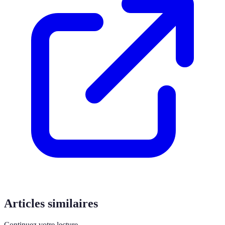
Articles similaires
Continuez votre lecture