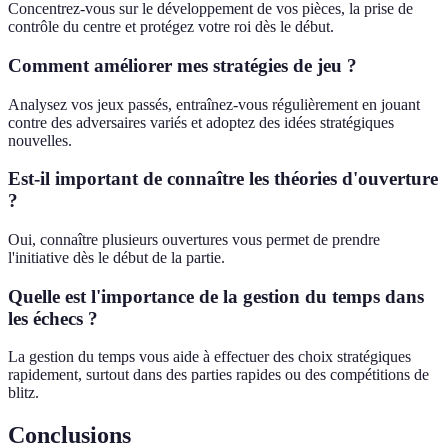
Concentrez-vous sur le développement de vos pièces, la prise de
contrôle du centre et protégez votre roi dès le début.
Comment améliorer mes stratégies de jeu ?
Analysez vos jeux passés, entraînez-vous régulièrement en jouant
contre des adversaires variés et adoptez des idées stratégiques
nouvelles.
Est-il important de connaître les théories d'ouverture
?
Oui, connaître plusieurs ouvertures vous permet de prendre
l'initiative dès le début de la partie.
Quelle est l'importance de la gestion du temps dans
les échecs ?
La gestion du temps vous aide à effectuer des choix stratégiques
rapidement, surtout dans des parties rapides ou des compétitions de
blitz.
Conclusions