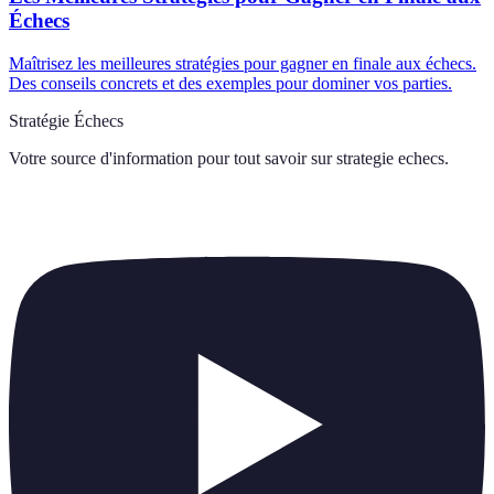
Échecs
Maîtrisez les meilleures stratégies pour gagner en finale aux échecs.
Des conseils concrets et des exemples pour dominer vos parties.
Stratégie Échecs
Votre source d'information pour tout savoir sur
strategie echecs
.