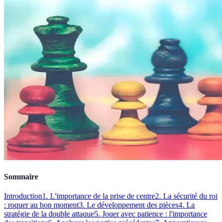
Sommaire
Introduction
1. L'importance de la prise de centre
2. La sécurité du roi
: roquer au bon moment
3. Le développement des pièces
4. La
stratégie de la double attaque
5. Jouer avec patience : l'importance