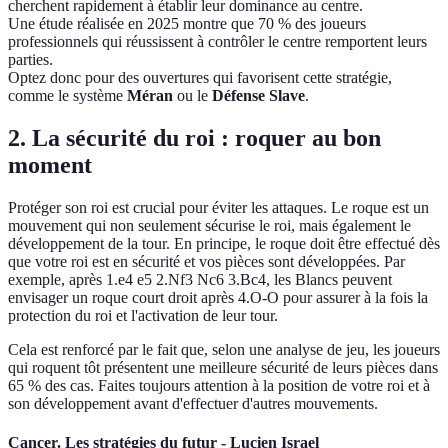
cherchent rapidement à établir leur dominance au centre.
Une étude réalisée en 2025 montre que 70 % des joueurs
professionnels qui réussissent à contrôler le centre remportent leurs
parties.
Optez donc pour des ouvertures qui favorisent cette stratégie,
comme le système
Méran
ou le
Défense Slave
.
2. La sécurité du roi : roquer au bon
moment
Protéger son roi est crucial pour éviter les attaques. Le roque est un
mouvement qui non seulement sécurise le roi, mais également le
développement de la tour. En principe, le roque doit être effectué dès
que votre roi est en sécurité et vos pièces sont développées. Par
exemple, après 1.e4 e5 2.Nf3 Nc6 3.Bc4, les Blancs peuvent
envisager un roque court droit après 4.O-O pour assurer à la fois la
protection du roi et l'activation de leur tour.
Cela est renforcé par le fait que, selon une analyse de jeu, les joueurs
qui roquent tôt présentent une meilleure sécurité de leurs pièces dans
65 % des cas. Faites toujours attention à la position de votre roi et à
son développement avant d'effectuer d'autres mouvements.
Cancer. Les stratégies du futur - Lucien Israel