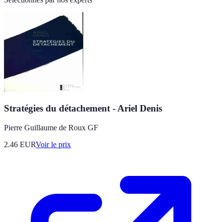
Stratégies du détachement - Ariel Denis
Pierre Guillaume de Roux GF
2.46
EUR
Voir le prix