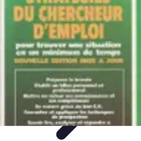
Stratégie Échecs
Stratégies
Stratégies et Techniques
Stratégies Échiquéennes
Stratégies
d'Échecs
Bases du Jeu
Stratégie Échecs