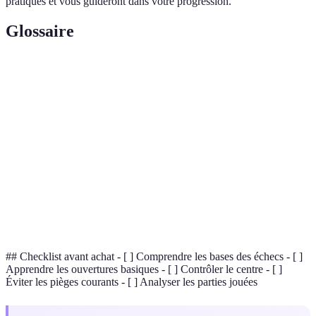
pratiques et vous guideront dans votre progression.
Glossaire
Terme
Définition
Jeu de stratégie entre deux joueurs sur un plateau de
Échecs
64 cases avec des pièces spécifiques.
Les premiers mouvements d'une partie qui établissent
Ouverture
le développement des pièces.
Les quatre cases centrales (d4, d5, e4, e5) qui sont
Centre
clés dans les débuts de partie.
## Checklist avant achat - [ ] Comprendre les bases des échecs - [ ]
Apprendre les ouvertures basiques - [ ] Contrôler le centre - [ ]
Éviter les pièges courants - [ ] Analyser les parties jouées