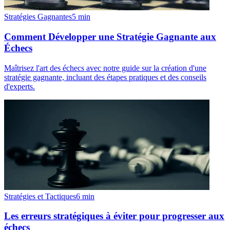
Stratégies Gagnantes
5
min
Comment Développer une Stratégie Gagnante aux
Échecs
Maîtrisez l'art des échecs avec notre guide sur la création d'une
stratégie gagnante, incluant des étapes pratiques et des conseils
d'experts.
Stratégies et Tactiques
6
min
Les erreurs stratégiques à éviter pour progresser aux
échecs