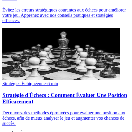
Évitez les erreurs stratégiques courantes aux échecs pour améliorer
votre jeu. Apprenez avec nos conseils pratiques et stratégies
efficaces.
Stratégies Échiquéennes
6
min
Stratégie d'Échecs : Comment Évaluer Une Position
Efficacement
Découvrez des méthodes éprouvées pour évaluer une position aux
échecs, afin de mieux analyser le jeu et augmenter vos chances de
succès.