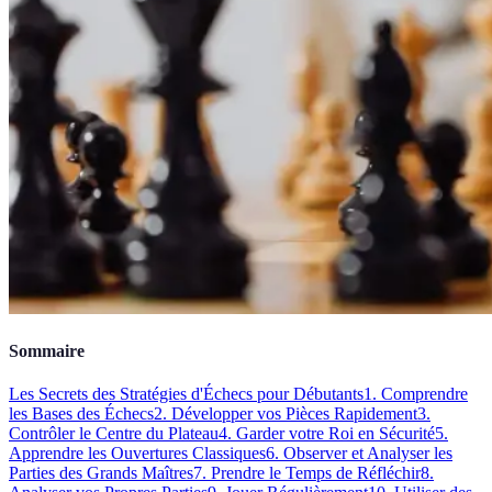
Sommaire
Les Secrets des Stratégies d'Échecs pour Débutants
1. Comprendre
les Bases des Échecs
2. Développer vos Pièces Rapidement
3.
Contrôler le Centre du Plateau
4. Garder votre Roi en Sécurité
5.
Apprendre les Ouvertures Classiques
6. Observer et Analyser les
Parties des Grands Maîtres
7. Prendre le Temps de Réfléchir
8.