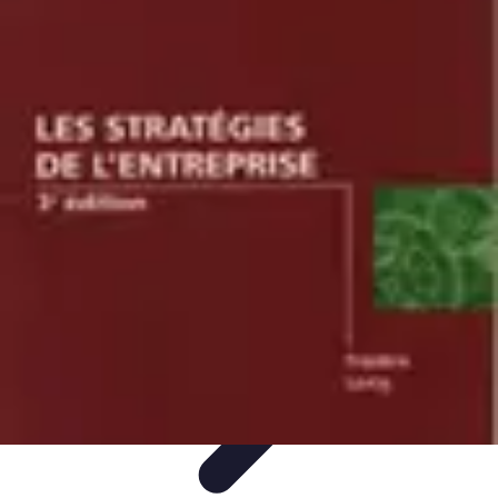
Stratégie Échecs
Stratégies
Stratégies et Techniques
Stratégies Échiquéennes
Stratégies
d'Échecs
Bases du Jeu
Stratégie Échecs