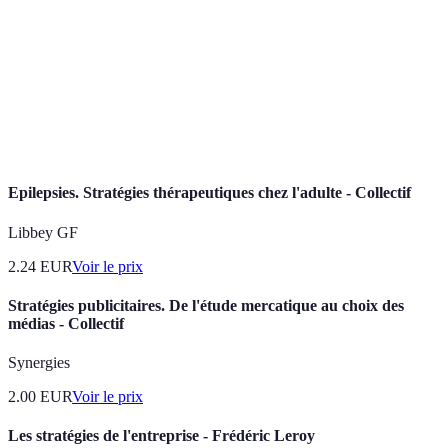
Les premiers mouvements d'une partie d'échecs qui
Ouverture
établissent le contrôle d'espace et le développement
des pièces.
Les cases centrales du plateau (d4, d5, e4, e5) qui
Centre
sont stratégiquement importantes.
Epilepsies. Stratégies thérapeutiques chez l'adulte - Collectif
Libbey GF
2.24
EUR
Voir le prix
Stratégies publicitaires. De l'étude mercatique au choix des
médias - Collectif
Synergies
2.00
EUR
Voir le prix
Les stratégies de l'entreprise - Frédéric Leroy