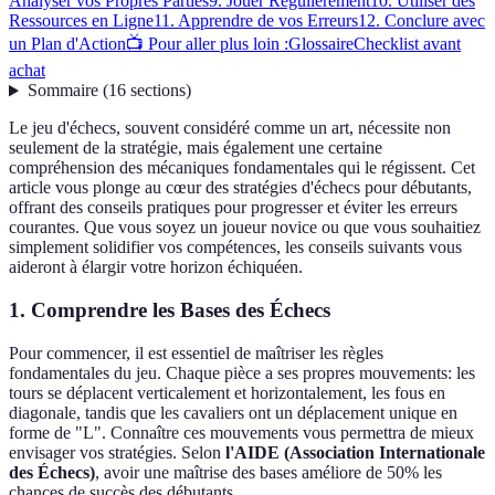
Analyser vos Propres Parties
9. Jouer Régulièrement
10. Utiliser des
Ressources en Ligne
11. Apprendre de vos Erreurs
12. Conclure avec
un Plan d'Action
📺 Pour aller plus loin :
Glossaire
Checklist avant
achat
Sommaire
(
16
sections
)
Le jeu d'échecs, souvent considéré comme un art, nécessite non
seulement de la stratégie, mais également une certaine
compréhension des mécaniques fondamentales qui le régissent. Cet
article vous plonge au cœur des stratégies d'échecs pour débutants,
offrant des conseils pratiques pour progresser et éviter les erreurs
courantes. Que vous soyez un joueur novice ou que vous souhaitiez
simplement solidifier vos compétences, les conseils suivants vous
aideront à élargir votre horizon échiquéen.
1. Comprendre les Bases des Échecs
Pour commencer, il est essentiel de maîtriser les règles
fondamentales du jeu. Chaque pièce a ses propres mouvements: les
tours se déplacent verticalement et horizontalement, les fous en
diagonale, tandis que les cavaliers ont un déplacement unique en
forme de "L". Connaître ces mouvements vous permettra de mieux
envisager vos stratégies. Selon
l'AIDE (Association Internationale
des Échecs)
, avoir une maîtrise des bases améliore de 50% les
chances de succès des débutants.