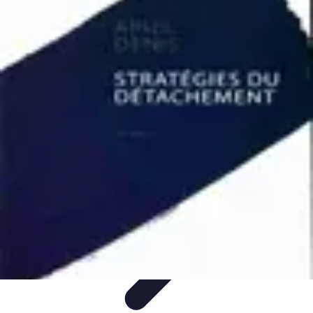
Stratégie Échecs
Stratégies
Stratégies et Techniques
Stratégies Échiquéennes
Stratégies
d'Échecs
Bases du Jeu
Stratégie Échecs