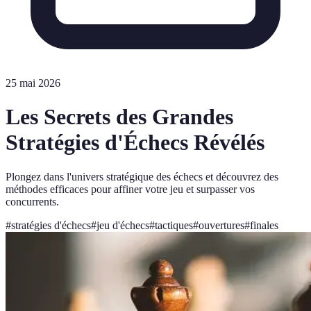
25 mai 2026
Les Secrets des Grandes
Stratégies d'Échecs Révélés
Plongez dans l'univers stratégique des échecs et découvrez des
méthodes efficaces pour affiner votre jeu et surpasser vos
concurrents.
#
stratégies d'échecs
#
jeu d'échecs
#
tactiques
#
ouvertures
#
finales