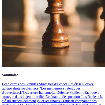
Sommaire
Les Secrets des Grandes Stratégies d'Échecs Révélés
Qu'est-ce
qu'une stratégie d'échecs ?
Les meilleures stratégiques
d'ouvertures
L'Ouverture Italienne
La Défense Sicilienne
Tactique et
stratégie dans le jeu du milieu
Évaluation des positions
Les finales : la
clé du succès
Comment jouer les finales ?
Tableau comparatif des