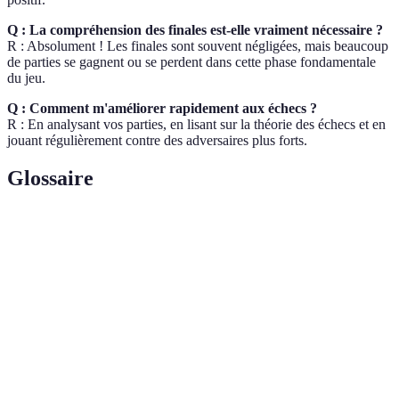
Q : La compréhension des finales est-elle vraiment nécessaire ?
R : Absolument ! Les finales sont souvent négligées, mais beaucoup
de parties se gagnent ou se perdent dans cette phase fondamentale
du jeu.
Q : Comment m'améliorer rapidement aux échecs ?
R : En analysant vos parties, en lisant sur la théorie des échecs et en
jouant régulièrement contre des adversaires plus forts.
Glossaire
Terme
Définition
Les premiers coups qui établissent la base stratégique
Ouverture
d'une partie.
Jeu du
La phase où la plupart des échanges de pièces se
milieu
produisent et où la stratégie se développe.
La dernière phase d'une partie d'échecs, généralement