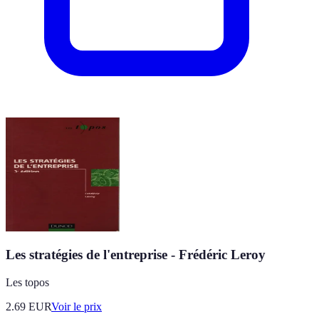
Les stratégies de l'entreprise - Frédéric Leroy
Les topos
2.69
EUR
Voir le prix