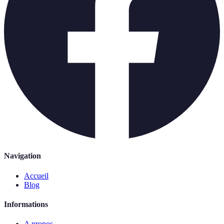
Navigation
Accueil
Blog
Informations
A propos