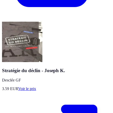
Stratégie du déclin - Joseph K.
Desclée GF
3.59
EUR
Voir le prix