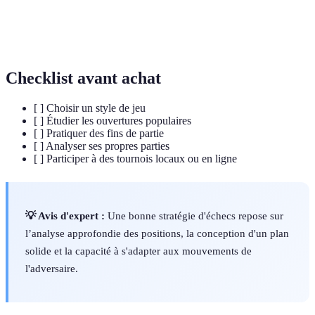
Milieu de
La phase de jeu entre l'ouverture et la finale, souvent
jeu
déterminante.
Checklist avant achat
[ ] Choisir un style de jeu
[ ] Étudier les ouvertures populaires
[ ] Pratiquer des fins de partie
[ ] Analyser ses propres parties
[ ] Participer à des tournois locaux ou en ligne
💡 Avis d'expert :
Une bonne stratégie d'échecs repose sur
l’analyse approfondie des positions, la conception d'un plan
solide et la capacité à s'adapter aux mouvements de
l'adversaire.