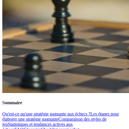
Sommaire
Qu'est-ce qu'une stratégie gagnante aux échecs ?
Les étapes pour
élaborer une stratégie gagnante
Comparaison des styles de
jeu
Statistiques et tendances actives aux