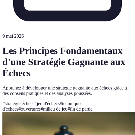
9 mai 2026
Les Principes Fondamentaux
d'une Stratégie Gagnante aux
Échecs
Apprenez à développer une stratégie gagnante aux échecs grâce à
des conseils pratiques et des analyses poussées.
#
stratégie échecs
#
jeu d'échecs
#
techniques
d'échecs
#
ouvertures
#
milieu de jeu
#
fin de partie