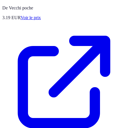
De Vecchi poche
3.19
EUR
Voir le prix