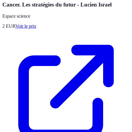
Cancer. Les stratégies du futur - Lucien Israel
Espace science
2
EUR
Voir le prix