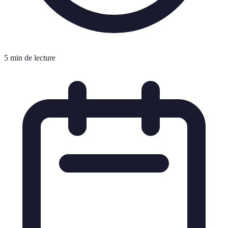
5 min de lecture