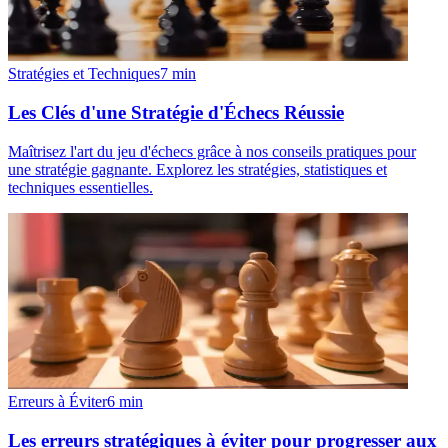
Stratégies et Techniques
7
min
Les Clés d'une Stratégie d'Échecs Réussie
Maîtrisez l'art du jeu d'échecs grâce à nos conseils pratiques pour
une stratégie gagnante. Explorez les stratégies, statistiques et
techniques essentielles.
Erreurs à Éviter
6
min
Les erreurs stratégiques à éviter pour progresser aux