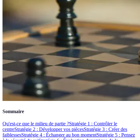
Sommaire
Qu'est-ce que le milieu de partie ?
Stratégie 1 : Contrôler le
centre
Stratégie 2 : Développer vos pièces
Stratégie 3 : Créer des
faiblesses
Stratégie 4 : Échanger au bon moment
Stratégie 5 : Pensez