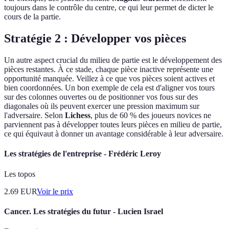
toujours dans le contrôle du centre, ce qui leur permet de dicter le
cours de la partie.
Stratégie 2 : Développer vos pièces
Un autre aspect crucial du milieu de partie est le développement des
pièces restantes. À ce stade, chaque pièce inactive représente une
opportunité manquée. Veillez à ce que vos pièces soient actives et
bien coordonnées. Un bon exemple de cela est d'aligner vos tours
sur des colonnes ouvertes ou de positionner vos fous sur des
diagonales où ils peuvent exercer une pression maximum sur
l'adversaire. Selon
Lichess
, plus de 60 % des joueurs novices ne
parviennent pas à développer toutes leurs pièces en milieu de partie,
ce qui équivaut à donner un avantage considérable à leur adversaire.
Les stratégies de l'entreprise - Frédéric Leroy
Les topos
2.69
EUR
Voir le prix
Cancer. Les stratégies du futur - Lucien Israel