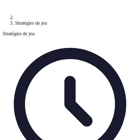
Stratégies de jeu
Stratégies de jeu