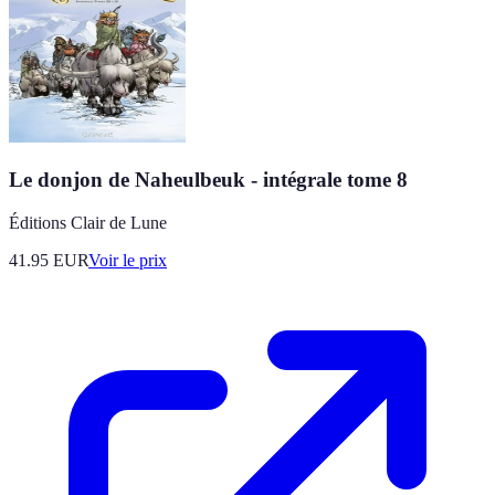
Le donjon de Naheulbeuk - intégrale tome 8
Éditions Clair de Lune
41.95
EUR
Voir le prix