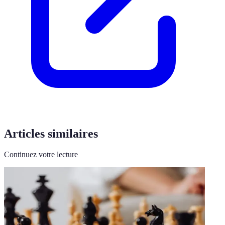
Articles similaires
Continuez votre lecture