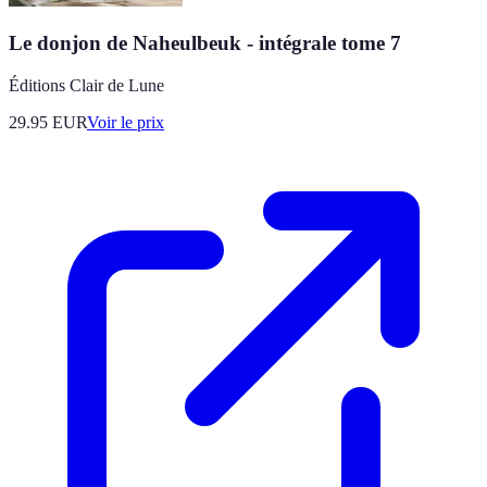
Le donjon de Naheulbeuk - intégrale tome 7
Éditions Clair de Lune
29.95
EUR
Voir le prix