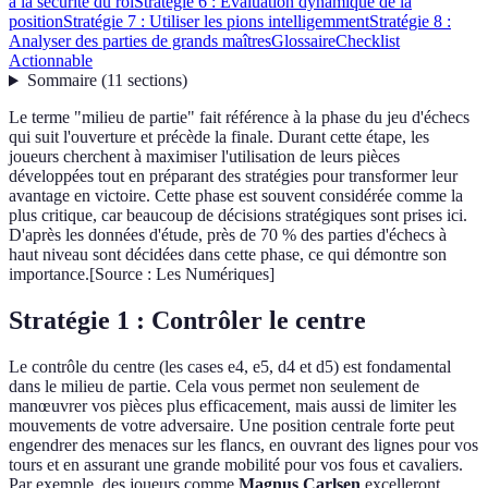
à la sécurité du roi
Stratégie 6 : Évaluation dynamique de la
position
Stratégie 7 : Utiliser les pions intelligemment
Stratégie 8 :
Analyser des parties de grands maîtres
Glossaire
Checklist
Actionnable
Sommaire
(
11
sections
)
Le terme "milieu de partie" fait référence à la phase du jeu d'échecs
qui suit l'ouverture et précède la finale. Durant cette étape, les
joueurs cherchent à maximiser l'utilisation de leurs pièces
développées tout en préparant des stratégies pour transformer leur
avantage en victoire. Cette phase est souvent considérée comme la
plus critique, car beaucoup de décisions stratégiques sont prises ici.
D'après les données d'étude, près de 70 % des parties d'échecs à
haut niveau sont décidées dans cette phase, ce qui démontre son
importance.[Source : Les Numériques]
Stratégie 1 : Contrôler le centre
Le contrôle du centre (les cases e4, e5, d4 et d5) est fondamental
dans le milieu de partie. Cela vous permet non seulement de
manœuvrer vos pièces plus efficacement, mais aussi de limiter les
mouvements de votre adversaire. Une position centrale forte peut
engendrer des menaces sur les flancs, en ouvrant des lignes pour vos
tours et en assurant une grande mobilité pour vos fous et cavaliers.
Par exemple, des joueurs comme
Magnus Carlsen
excelleront