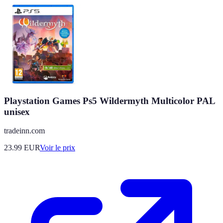
Playstation Games Ps5 Wildermyth Multicolor PAL
unisex
tradeinn.com
23.99
EUR
Voir le prix