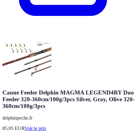
Canne Feeder Delphin MAGMA LEGEND4RY Duo
Feeder 320-360cm/100g/3pcs Silver, Gray, Olive 320-
360cm/100g/3pcs
delphinpeche.fr
85.95
EUR
Voir le prix