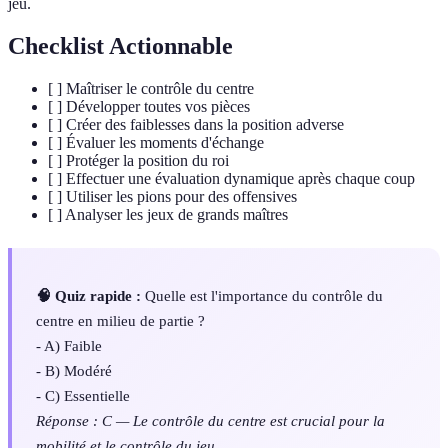
jeu.
Checklist Actionnable
[ ] Maîtriser le contrôle du centre
[ ] Développer toutes vos pièces
[ ] Créer des faiblesses dans la position adverse
[ ] Évaluer les moments d'échange
[ ] Protéger la position du roi
[ ] Effectuer une évaluation dynamique après chaque coup
[ ] Utiliser les pions pour des offensives
[ ] Analyser les jeux de grands maîtres
🧠 Quiz rapide :
Quelle est l'importance du contrôle du
centre en milieu de partie ?
- A) Faible
- B) Modéré
- C) Essentielle
Réponse : C — Le contrôle du centre est crucial pour la
mobilité et le contrôle du jeu.