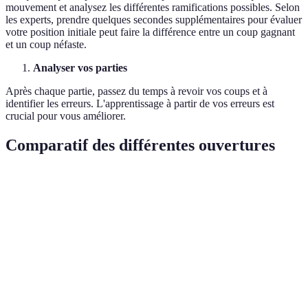
mouvement et analysez les différentes ramifications possibles. Selon
les experts, prendre quelques secondes supplémentaires pour évaluer
votre position initiale peut faire la différence entre un coup gagnant
et un coup néfaste.
Analyser vos parties
Après chaque partie, passez du temps à revoir vos coups et à
identifier les erreurs. L'apprentissage à partir de vos erreurs est
crucial pour vous améliorer.
Comparatif des différentes ouvertures
Ouverture
Objectif
Avantages
Inconvénients
Développer
Contrôle du
Ouverture
Peut être trop
rapidement les
centre
Italienne
prévisible
pièces
privilégié
Contre-
Opportunités
Difficile à
Défense
attaquer le
d'attaque
maîtriser pour
sicilienne