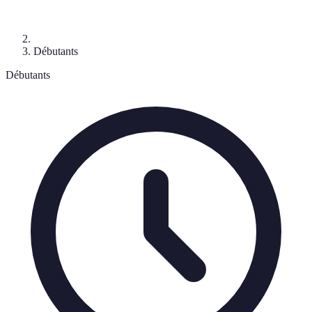
Débutants
Débutants