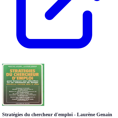
Stratégies du chercheur d'emploi - Laurène Genain