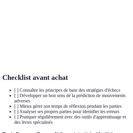
Processus de déplacer les pièces pour améliorer
Développement
leur efficacité et leur portée sur le plateau.
Stratégie qui consiste à occuper ou influencer
Contrôle du
les cases centrales du plateau afin de permettre
centre
un jeu plus flexible.
Événement spécial qui permet de déplacer le roi
Roque
et la tour en une seule action, améliorant ainsi
la sécurité du roi.
Checklist avant achat
[ ] Connaître les principes de base des stratégies d'échecs
[ ] Développer un bon sens de la prédiction de mouvements
adverses
[ ] Mieux gérer son temps de réflexion pendant les parties
[ ] Analyser ses propres parties pour identifier les erreurs
[ ] Pratiquer régulièrement avec des outils d'apprentissage et
des livres spécialisés