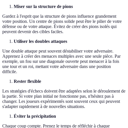
Miser sur la structure de pions
Gardez à l'esprit que la structure de pions influence grandement
votre position. Un centre de pions solide peut être le pilier de votre
défense ou de votre attaque. Évitez de créer des pions isolés qui
peuvent devenir des cibles faciles.
Utiliser les doubles attaques
Une double attaque peut souvent déstabiliser votre adversaire.
Apprenez à créer des menaces multiples avec une seule pièce. Par
exemple, un fou sur une diagonale ouverte peut menacer à la fois
une tour et un roi, mettant votre adversaire dans une position
difficile.
Rester flexible
Les stratégies d'échecs doivent être adaptées selon le déroulement de
la partie. Si votre plan initial ne fonctionne pas, n'hésitez pas à
changer. Les joueurs expérimentés sont souvent ceux qui peuvent
s'adapter rapidement à de nouvelles situations.
Éviter la précipitation
Chaque coup compte. Prenez le temps de réfléchir à chaque