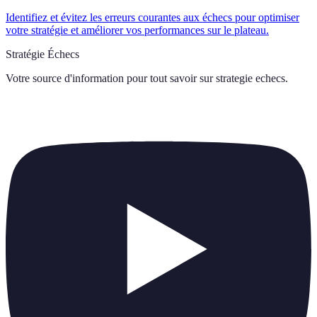
Identifiez et évitez les erreurs courantes aux échecs pour optimiser
votre stratégie et améliorer vos performances sur le plateau.
Stratégie Échecs
Votre source d'information pour tout savoir sur
strategie echecs
.