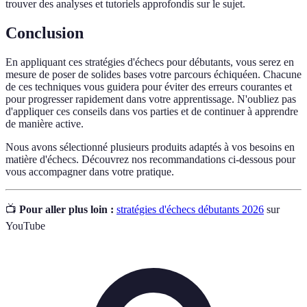
trouver des analyses et tutoriels approfondis sur le sujet.
Conclusion
En appliquant ces stratégies d'échecs pour débutants, vous serez en
mesure de poser de solides bases votre parcours échiquéen. Chacune
de ces techniques vous guidera pour éviter des erreurs courantes et
pour progresser rapidement dans votre apprentissage. N'oubliez pas
d'appliquer ces conseils dans vos parties et de continuer à apprendre
de manière active.
Nous avons sélectionné plusieurs produits adaptés à vos besoins en
matière d'échecs. Découvrez nos recommandations ci-dessous pour
vous accompagner dans votre pratique.
📺
Pour aller plus loin :
stratégies d'échecs débutants 2026
sur
YouTube