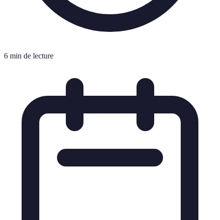
6 min de lecture