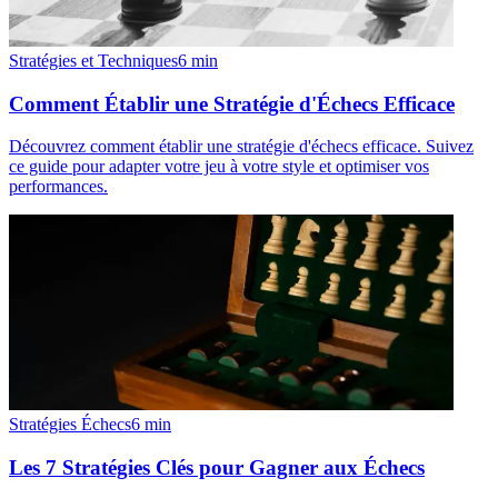
Stratégies et Techniques
6
min
Comment Établir une Stratégie d'Échecs Efficace
Découvrez comment établir une stratégie d'échecs efficace. Suivez
ce guide pour adapter votre jeu à votre style et optimiser vos
performances.
Stratégies Échecs
6
min
Les 7 Stratégies Clés pour Gagner aux Échecs