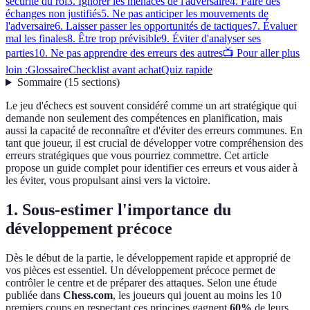
sécurité du roi
3. Ignorer les menaces de l'adversaire
4. Faire des
échanges non justifiés
5. Ne pas anticiper les mouvements de
l'adversaire
6. Laisser passer les opportunités de tactiques
7. Évaluer
mal les finales
8. Être trop prévisible
9. Éviter d'analyser ses
parties
10. Ne pas apprendre des erreurs des autres
📺 Pour aller plus
loin :
Glossaire
Checklist avant achat
Quiz rapide
Sommaire
(
15
sections
)
Le jeu d'échecs est souvent considéré comme un art stratégique qui
demande non seulement des compétences en planification, mais
aussi la capacité de reconnaître et d'éviter des erreurs communes. En
tant que joueur, il est crucial de développer votre compréhension des
erreurs stratégiques que vous pourriez commettre. Cet article
propose un guide complet pour identifier ces erreurs et vous aider à
les éviter, vous propulsant ainsi vers la victoire.
1. Sous-estimer l'importance du
développement précoce
Dès le début de la partie, le développement rapide et approprié de
vos pièces est essentiel. Un développement précoce permet de
contrôler le centre et de préparer des attaques. Selon une étude
publiée dans
Chess.com
, les joueurs qui jouent au moins les 10
premiers coups en respectant ces principes gagnent
60%
de leurs