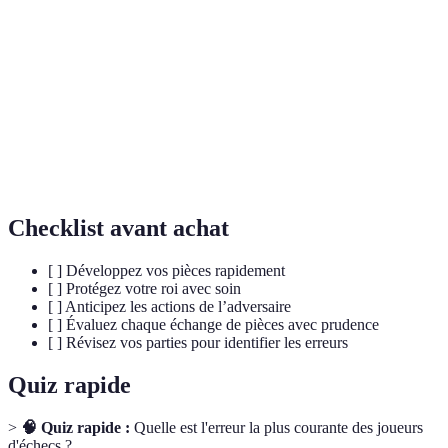
Processus de placement des pièces sur des cases
Développement
favorables.
Mouvement de protection du roi et
Roque
développement d'une tour.
Combinaisons de coups organisées pour gagner
Tactiques
du matériel ou mettre le roi adverse en échec.
Checklist avant achat
[ ] Développez vos pièces rapidement
[ ] Protégez votre roi avec soin
[ ] Anticipez les actions de l’adversaire
[ ] Évaluez chaque échange de pièces avec prudence
[ ] Révisez vos parties pour identifier les erreurs
Quiz rapide
>
🧠 Quiz rapide :
Quelle est l'erreur la plus courante des joueurs
d'échecs ?