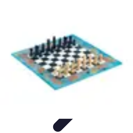
Stratégie Échecs
Stratégies
Stratégies et Techniques
Stratégies Échiquéennes
Stratégies
d'Échecs
Bases du Jeu
Stratégie Échecs