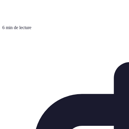
6 min de lecture