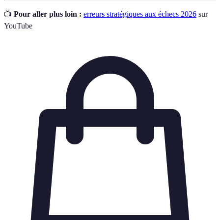
📺
Pour aller plus loin :
erreurs stratégiques aux échecs 2026
sur
YouTube