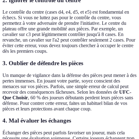
2. Ignorer le contrôle du centre
Le contrôle du centre (cases d4, e4, d5, et e5) est fondamental en
échecs. Si vous ne luttez pas pour le contrôle du centre, vous
permettez à votre adversaire de prendre l'initiative. Le centre du
plateau offre une grande mobilité aux pièces. Par exemple, un
cavalier sur c3 peut légitimement contrôler jusqu'à 8 cases. En
revanche, un cavalier sur l'a2 peut contrôler seulement 2 cases. Pour
éviter cette erreur, vous devez toujours chercher à occuper le centre
dès les premiers coups.
3. Oublier de défendre les pièces
Un manque de vigilance dans la défense des pièces peut mener à des
pertes immenses. En jouant votre partie, soyez conscient des
menaces sur vos pièces. Parfois, une simple erreur de calcul peut
recevoir des conséquences fâcheuses. Selon les données de
UFC-
Que Choisir
, 60 % des joueurs débutants perdent leurs pièces sans
défense. Pour contrer cette erreur, faites un habituel bilan de vos
pièces et leurs protections avant chaque coup.
4. Mal évaluer les échanges
Échanger des pièces peut parfois favoriser un joueur, mais cela
nécessite une évaluation soigneuse. Certains joueurs échangent trop