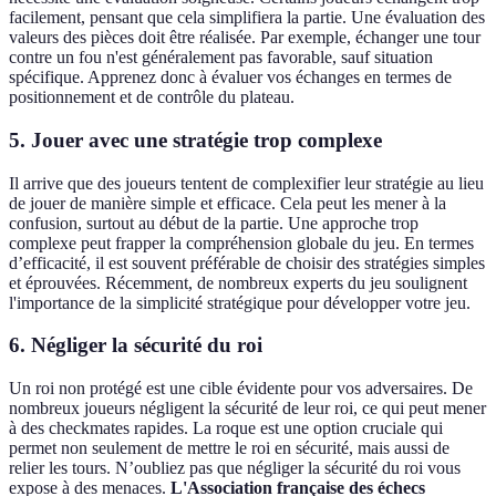
facilement, pensant que cela simplifiera la partie. Une évaluation des
valeurs des pièces doit être réalisée. Par exemple, échanger une tour
contre un fou n'est généralement pas favorable, sauf situation
spécifique. Apprenez donc à évaluer vos échanges en termes de
positionnement et de contrôle du plateau.
5. Jouer avec une stratégie trop complexe
Il arrive que des joueurs tentent de complexifier leur stratégie au lieu
de jouer de manière simple et efficace. Cela peut les mener à la
confusion, surtout au début de la partie. Une approche trop
complexe peut frapper la compréhension globale du jeu. En termes
d’efficacité, il est souvent préférable de choisir des stratégies simples
et éprouvées. Récemment, de nombreux experts du jeu soulignent
l'importance de la simplicité stratégique pour développer votre jeu.
6. Négliger la sécurité du roi
Un roi non protégé est une cible évidente pour vos adversaires. De
nombreux joueurs négligent la sécurité de leur roi, ce qui peut mener
à des checkmates rapides. La roque est une option cruciale qui
permet non seulement de mettre le roi en sécurité, mais aussi de
relier les tours. N’oubliez pas que négliger la sécurité du roi vous
expose à des menaces.
L'Association française des échecs