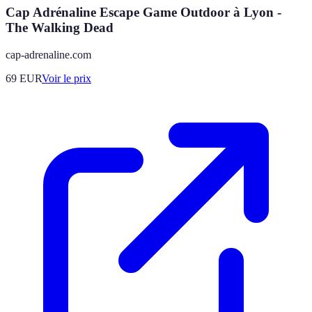
Cap Adrénaline Escape Game Outdoor à Lyon -
The Walking Dead
cap-adrenaline.com
69
EUR
Voir le prix