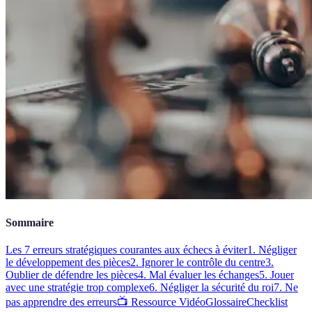
Sommaire
Les 7 erreurs stratégiques courantes aux échecs à éviter
1. Négliger
le développement des pièces
2. Ignorer le contrôle du centre
3.
Oublier de défendre les pièces
4. Mal évaluer les échanges
5. Jouer
avec une stratégie trop complexe
6. Négliger la sécurité du roi
7. Ne
pas apprendre des erreurs
📺 Ressource Vidéo
Glossaire
Checklist