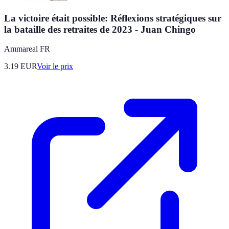
La victoire était possible: Réflexions stratégiques sur
la bataille des retraites de 2023 - Juan Chingo
Ammareal FR
3.19
EUR
Voir le prix