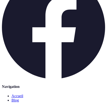
Navigation
Accueil
Blog