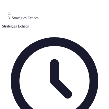
Stratégies Échecs
Stratégies Échecs