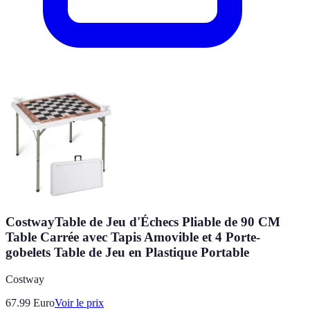
CostwayTable de Jeu d'Échecs Pliable de 90 CM
Table Carrée avec Tapis Amovible et 4 Porte-
gobelets Table de Jeu en Plastique Portable
Costway
67.99
Euro
Voir le prix