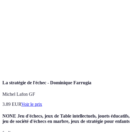
Terme
Définition
Mouvement permettant de sécuriser le roi en le
Roque
déplaçant et en déplaçant une tour.
Contrôle du
L'occupation stratégique des cases centrales du
centre
plateau d'échecs.
La manœuvre consistant à placer les pièces en
Développement
position active sur le plateau.
La stratégie de l'échec - Dominique Farrugia
Michel Lafon GF
3.89
EUR
Voir le prix
NONE Jeu d'échecs, jeux de Table intellectuels, jouets éducatifs,
jeu de société d'échecs en marbre, jeux de stratégie pour enfants