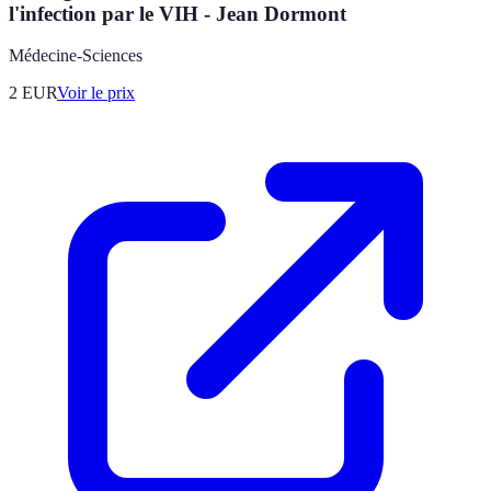
l'infection par le VIH - Jean Dormont
Médecine-Sciences
2
EUR
Voir le prix