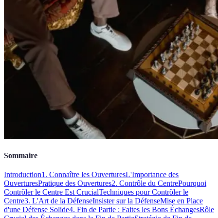
Sommaire
Introduction
1. Connaître les Ouvertures
L'Importance des
Ouvertures
Pratique des Ouvertures
2. Contrôle du Centre
Pourquoi
Contrôler le Centre Est Crucial
Techniques pour Contrôler le
Centre
3. L'Art de la Défense
Insister sur la Défense
Mise en Place
d'une Défense Solide
4. Fin de Partie : Faites les Bons Échanges
Rôle