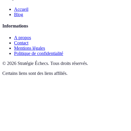
Accueil
Blog
Informations
A propos
Contact
Mentions légales
Politique de confidentialité
©
2026
Stratégie Échecs
.
Tous droits réservés.
Certains liens sont des liens affiliés.