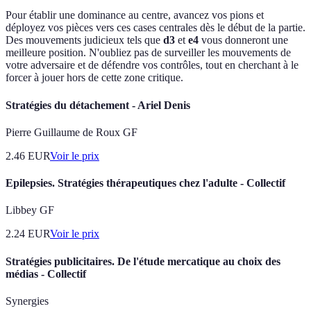
Pour établir une dominance au centre, avancez vos pions et
déployez vos pièces vers ces cases centrales dès le début de la partie.
Des mouvements judicieux tels que
d3
et
e4
vous donneront une
meilleure position. N'oubliez pas de surveiller les mouvements de
votre adversaire et de défendre vos contrôles, tout en cherchant à le
forcer à jouer hors de cette zone critique.
Stratégies du détachement - Ariel Denis
Pierre Guillaume de Roux GF
2.46
EUR
Voir le prix
Epilepsies. Stratégies thérapeutiques chez l'adulte - Collectif
Libbey GF
2.24
EUR
Voir le prix
Stratégies publicitaires. De l'étude mercatique au choix des
médias - Collectif
Synergies