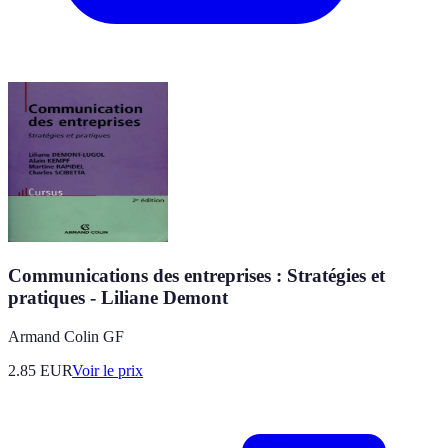
Communications des entreprises : Stratégies et
pratiques - Liliane Demont
Armand Colin GF
2.85
EUR
Voir le prix