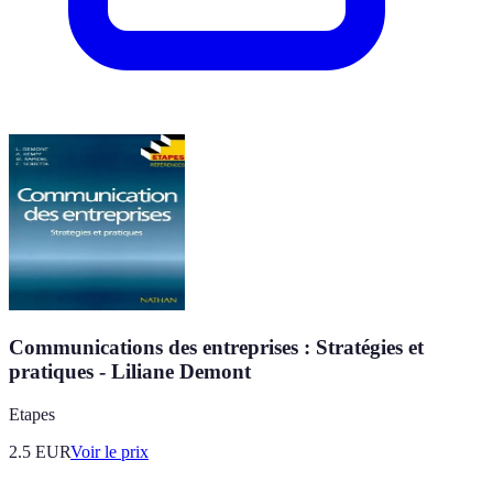
Communications des entreprises : Stratégies et
pratiques - Liliane Demont
Etapes
2.5
EUR
Voir le prix