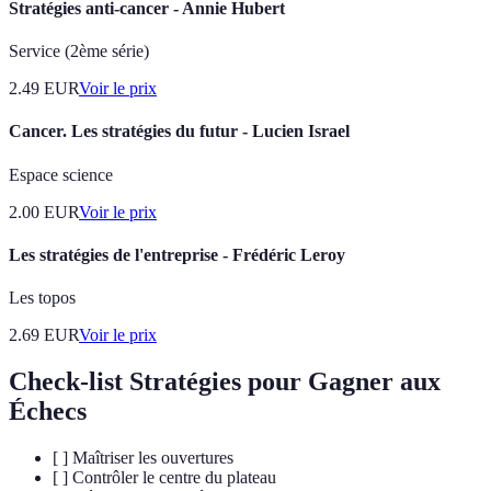
Stratégies anti-cancer - Annie Hubert
Service (2ème série)
2.49
EUR
Voir le prix
Cancer. Les stratégies du futur - Lucien Israel
Espace science
2.00
EUR
Voir le prix
Les stratégies de l'entreprise - Frédéric Leroy
Les topos
2.69
EUR
Voir le prix
Check-list Stratégies pour Gagner aux
Échecs
[ ] Maîtriser les ouvertures
[ ] Contrôler le centre du plateau