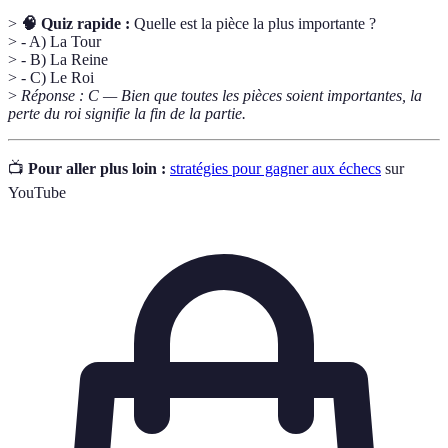
>
🧠 Quiz rapide :
Quelle est la pièce la plus importante ?
> - A) La Tour
> - B) La Reine
> - C) Le Roi
>
Réponse : C — Bien que toutes les pièces soient importantes, la
perte du roi signifie la fin de la partie.
📺
Pour aller plus loin :
stratégies pour gagner aux échecs
sur
YouTube