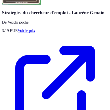
Stratégies du chercheur d'emploi - Laurène Genain
De Vecchi poche
3.19
EUR
Voir le prix