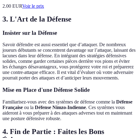
2.00
EUR
Voir le prix
3. L'Art de la Défense
Insister sur la Défense
Savoir défendre est aussi essentiel que d’attaquer. De nombreux
joueurs débutants se concentrent davantage sur l’attaque, laissant des
lacunes dans leur défense. En intégrant des stratégies défensives
solides, comme garder certaines pièces derrière vos pions et éviter
les échanges désavantageux, vous protégerez votre roi et préparerez
une contre-attaque efficace. Il est vital d’évaluer où votre adversaire
pourrait porter des attaques et d’anticiper leurs mouvements.
Mise en Place d'une Défense Solide
Familiarisez-vous avec des systèmes de défense comme la
Défense
Française
ou la
Défense Nimzo-Indienne
. Ces systèmes vous
aideront à vous préparer à des attaques adverses tout en maintenant
une posture défensive robuste.
4. Fin de Partie : Faites les Bons