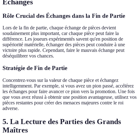
Échanges
Rôle Crucial des Échanges dans la Fin de Partie
Lors de la fin de partie, chaque échange de pièces devient
soudainement plus important, car chaque pièce peut faire la
différence. Les joueurs expérimentés savent qu'en position de
supériorité matérielle, échanger des pièces peut conduire à une
victoire plus rapide. Cependant, faire le mauvais échange peut
déséquilibrer vos chances.
Stratégie de Fin de Partie
Concentrez-vous sur la valeur de chaque pièce et échangez
intelligemment. Par exemple, si vous avez un pion passé, accélérez
les échanges pour faire avancer ce pion vers la promotion. Une fois
que vous avez réussi à obtenir une position avantageuse, utilisez vos
pièces restantes pour créer des menaces majeures contre le roi
adverse.
5. La Lecture des Parties des Grands
Maîtres