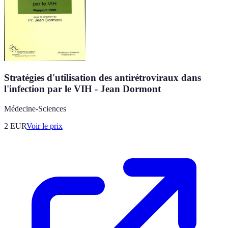
Stratégies d'utilisation des antirétroviraux dans
l'infection par le VIH - Jean Dormont
Médecine-Sciences
2
EUR
Voir le prix