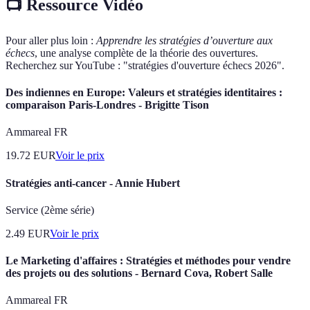
📺 Ressource Vidéo
Pour aller plus loin :
Apprendre les stratégies d’ouverture aux
échecs
, une analyse complète de la théorie des ouvertures.
Recherchez sur YouTube : "stratégies d'ouverture échecs 2026".
Des indiennes en Europe: Valeurs et stratégies identitaires :
comparaison Paris-Londres - Brigitte Tison
Ammareal FR
19.72
EUR
Voir le prix
Stratégies anti-cancer - Annie Hubert
Service (2ème série)
2.49
EUR
Voir le prix
Le Marketing d'affaires : Stratégies et méthodes pour vendre
des projets ou des solutions - Bernard Cova, Robert Salle
Ammareal FR