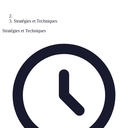
Stratégies et Techniques
Stratégies et Techniques