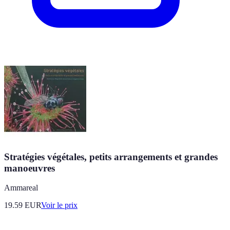
Stratégies végétales, petits arrangements et grandes
manoeuvres
Ammareal
19.59
EUR
Voir le prix