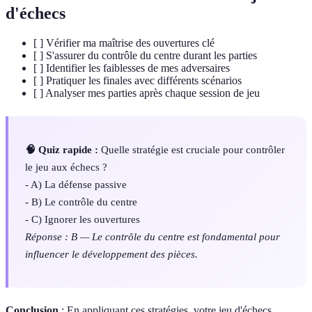
d'échecs
[ ] Vérifier ma maîtrise des ouvertures clé
[ ] S'assurer du contrôle du centre durant les parties
[ ] Identifier les faiblesses de mes adversaires
[ ] Pratiquer les finales avec différents scénarios
[ ] Analyser mes parties après chaque session de jeu
🧠 Quiz rapide :
Quelle stratégie est cruciale pour contrôler
le jeu aux échecs ?
- A) La défense passive
- B) Le contrôle du centre
- C) Ignorer les ouvertures
Réponse : B — Le contrôle du centre est fondamental pour
influencer le développement des pièces.
Conclusion
: En appliquant ces stratégies, votre jeu d'échecs