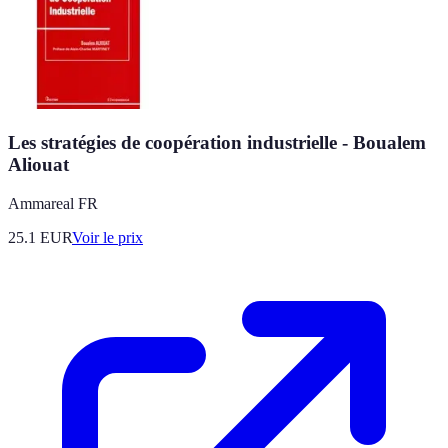
Les stratégies de coopération industrielle - Boualem
Aliouat
Ammareal FR
25.1
EUR
Voir le prix