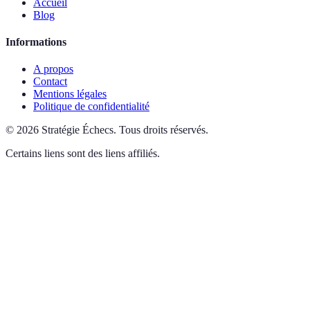
Accueil
Blog
Informations
A propos
Contact
Mentions légales
Politique de confidentialité
©
2026
Stratégie Échecs
.
Tous droits réservés.
Certains liens sont des liens affiliés.