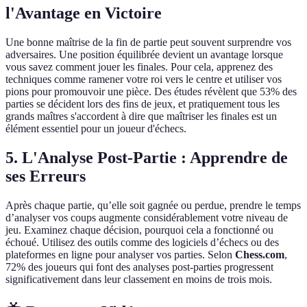
l'Avantage en Victoire
Une bonne maîtrise de la fin de partie peut souvent surprendre vos
adversaires. Une position équilibrée devient un avantage lorsque
vous savez comment jouer les finales. Pour cela, apprenez des
techniques comme ramener votre roi vers le centre et utiliser vos
pions pour promouvoir une pièce. Des études révèlent que 53% des
parties se décident lors des fins de jeux, et pratiquement tous les
grands maîtres s'accordent à dire que maîtriser les finales est un
élément essentiel pour un joueur d'échecs.
5. L'Analyse Post-Partie : Apprendre de
ses Erreurs
Après chaque partie, qu’elle soit gagnée ou perdue, prendre le temps
d’analyser vos coups augmente considérablement votre niveau de
jeu. Examinez chaque décision, pourquoi cela a fonctionné ou
échoué. Utilisez des outils comme des logiciels d’échecs ou des
plateformes en ligne pour analyser vos parties. Selon
Chess.com
,
72% des joueurs qui font des analyses post-parties progressent
significativement dans leur classement en moins de trois mois.