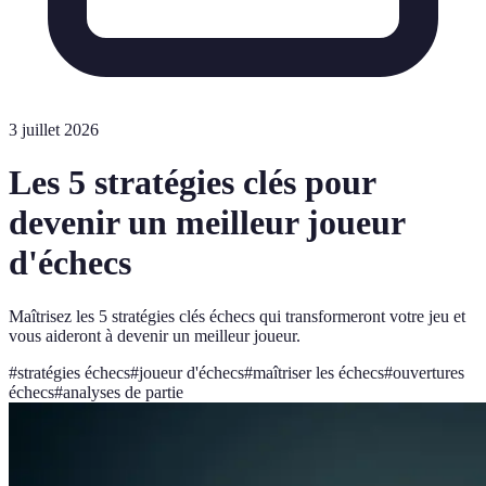
3 juillet 2026
Les 5 stratégies clés pour
devenir un meilleur joueur
d'échecs
Maîtrisez les 5 stratégies clés échecs qui transformeront votre jeu et
vous aideront à devenir un meilleur joueur.
#
stratégies échecs
#
joueur d'échecs
#
maîtriser les échecs
#
ouvertures
échecs
#
analyses de partie