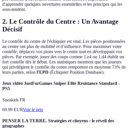
d'apprendre quelques ouvertures essentielles et les principes qui les
sous-tendent.
2. Le Contrôle du Centre : Un Avantage
Décisif
Le contrôle du centre de l'échiquier est vital. Les pièces positionnées
au centre ont plus de mobilité et d’influence. Pour maximiser votre
contrôle, déplacez vos pions vers le centre tout en développant vos
pièces. Par exemple, jouer des coups comme 1.e4 ou 1.d4 établit un
fort contrôle dès le début. Les statistiques montrent que les joueurs
qui privilégient le contrôle du centre remportent en moyenne 73% de
leurs parties, selon
l’EPD
(Échiquier Position Database).
Jeux vidéo JustForGames Sniper Elite Resistance Standard -
PS5
Sneakids FR
69.99
EUR
Voir le prix
PENSER LA TERRE. Stratégies et citoyens : le réveil des
géographes