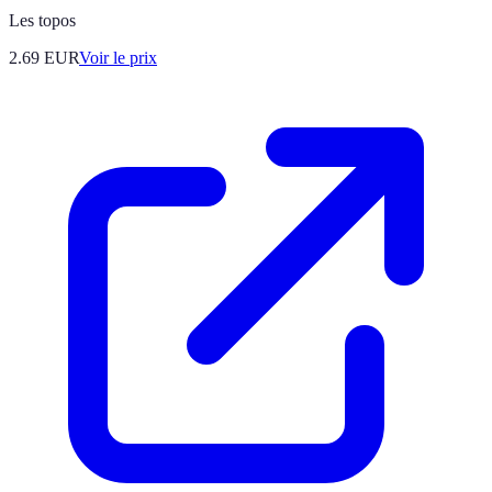
Les topos
2.69
EUR
Voir le prix