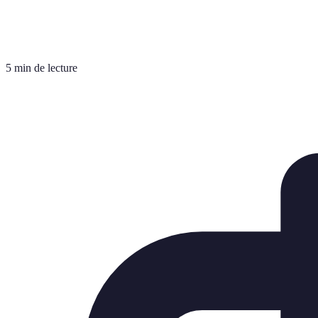
5 min de lecture