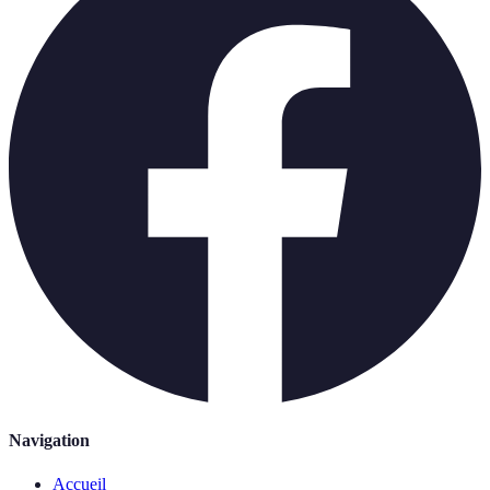
Navigation
Accueil