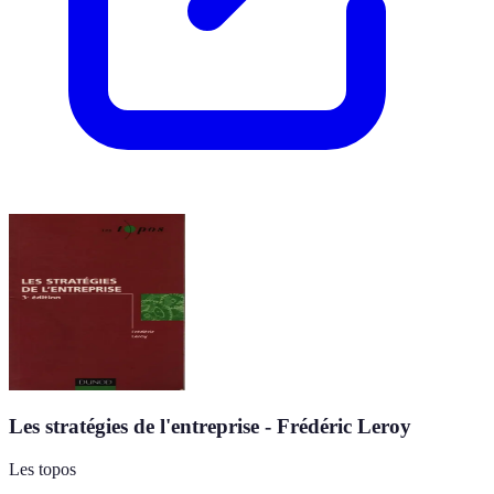
Les stratégies de l'entreprise - Frédéric Leroy
Les topos