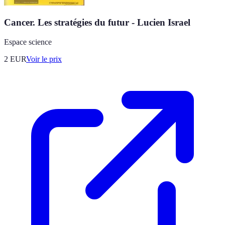
Cancer. Les stratégies du futur - Lucien Israel
Espace science
2
EUR
Voir le prix