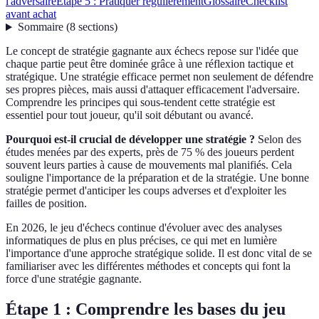
l'adversaire
Étape 5 : Pratiquer régulièrement
Glossaire
Checklist
avant achat
Sommaire
(
8
sections
)
Le concept de stratégie gagnante aux échecs repose sur l'idée que
chaque partie peut être dominée grâce à une réflexion tactique et
stratégique. Une stratégie efficace permet non seulement de défendre
ses propres pièces, mais aussi d'attaquer efficacement l'adversaire.
Comprendre les principes qui sous-tendent cette stratégie est
essentiel pour tout joueur, qu'il soit débutant ou avancé.
Pourquoi est-il crucial de développer une stratégie ?
Selon des
études menées par des experts, près de 75 % des joueurs perdent
souvent leurs parties à cause de mouvements mal planifiés. Cela
souligne l'importance de la préparation et de la stratégie. Une bonne
stratégie permet d'anticiper les coups adverses et d'exploiter les
failles de position.
En 2026, le jeu d'échecs continue d'évoluer avec des analyses
informatiques de plus en plus précises, ce qui met en lumière
l'importance d'une approche stratégique solide. Il est donc vital de se
familiariser avec les différentes méthodes et concepts qui font la
force d'une stratégie gagnante.
Étape 1 : Comprendre les bases du jeu