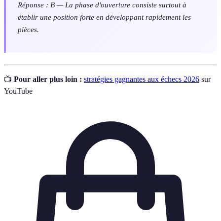
Réponse : B — La phase d'ouverture consiste surtout à
établir une position forte en développant rapidement les
pièces.
📺
Pour aller plus loin :
stratégies gagnantes aux échecs 2026
sur
YouTube