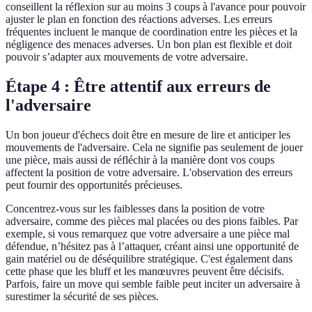
conseillent la réflexion sur au moins 3 coups à l'avance pour pouvoir
ajuster le plan en fonction des réactions adverses. Les erreurs
fréquentes incluent le manque de coordination entre les pièces et la
négligence des menaces adverses. Un bon plan est flexible et doit
pouvoir s’adapter aux mouvements de votre adversaire.
Étape 4 : Être attentif aux erreurs de
l'adversaire
Un bon joueur d'échecs doit être en mesure de lire et anticiper les
mouvements de l'adversaire. Cela ne signifie pas seulement de jouer
une pièce, mais aussi de réfléchir à la manière dont vos coups
affectent la position de votre adversaire. L'observation des erreurs
peut fournir des opportunités précieuses.
Concentrez-vous sur les faiblesses dans la position de votre
adversaire, comme des pièces mal placées ou des pions faibles. Par
exemple, si vous remarquez que votre adversaire a une pièce mal
défendue, n’hésitez pas à l’attaquer, créant ainsi une opportunité de
gain matériel ou de déséquilibre stratégique. C'est également dans
cette phase que les bluff et les manœuvres peuvent être décisifs.
Parfois, faire un move qui semble faible peut inciter un adversaire à
surestimer la sécurité de ses pièces.