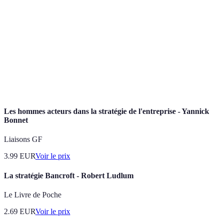
Jeu de société opposant deux joueurs avec des pièces
Échecs
spécifiques se déplaçant sur un plateau.
Séries de coups initiaux visant à établir un contrôle
Ouvertures
stratégique.
Moyenne
Phase où les joueurs développent leurs pièces et
de Partie
appliquent leur stratégie.
Les hommes acteurs dans la stratégie de l'entreprise - Yannick
Bonnet
Liaisons GF
3.99
EUR
Voir le prix
La stratégie Bancroft - Robert Ludlum
Le Livre de Poche
2.69
EUR
Voir le prix