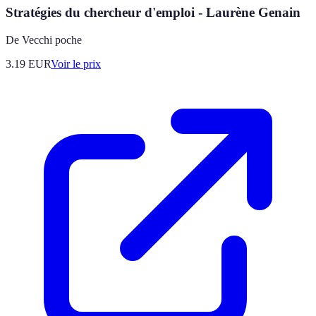
Stratégies du chercheur d'emploi - Laurène Genain
De Vecchi poche
3.19
EUR
Voir le prix