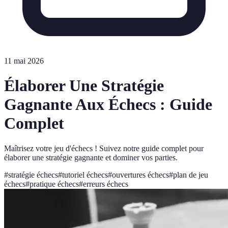
11 mai 2026
Élaborer Une Stratégie
Gagnante Aux Échecs : Guide
Complet
Maîtrisez votre jeu d'échecs ! Suivez notre guide complet pour
élaborer une stratégie gagnante et dominer vos parties.
#
stratégie échecs
#
tutoriel échecs
#
ouvertures échecs
#
plan de jeu
échecs
#
pratique échecs
#
erreurs échecs