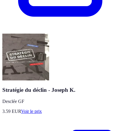
Stratégie du déclin - Joseph K.
Desclée GF
3.59
EUR
Voir le prix