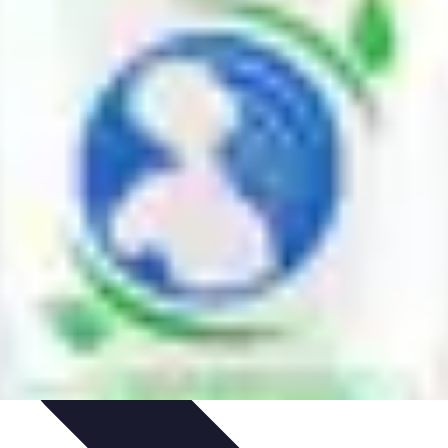
d'Échecs
Bases du Jeu