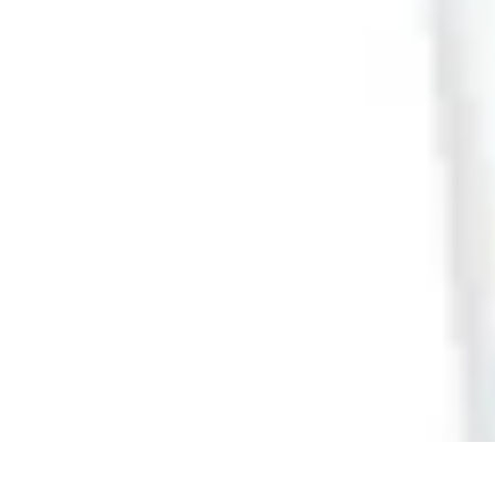
Stratégie Échecs
Stratégies
Stratégies et Techniques
Stratégies Échiquéennes
Stratégies 
Stratégie Échecs