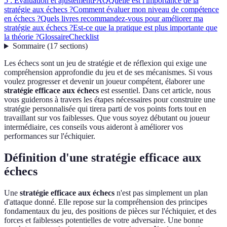
5 : Évaluation et ajustement
FAQ
Quelle est l'importance de la
stratégie aux échecs ?
Comment évaluer mon niveau de compétence
en échecs ?
Quels livres recommandez-vous pour améliorer ma
stratégie aux échecs ?
Est-ce que la pratique est plus importante que
la théorie ?
Glossaire
Checklist
Sommaire
(
17
sections
)
Les échecs sont un jeu de stratégie et de réflexion qui exige une
compréhension approfondie du jeu et de ses mécanismes. Si vous
voulez progresser et devenir un joueur compétent, élaborer une
stratégie efficace aux échecs
est essentiel. Dans cet article, nous
vous guiderons à travers les étapes nécessaires pour construire une
stratégie personnalisée qui tirera parti de vos points forts tout en
travaillant sur vos faiblesses. Que vous soyez débutant ou joueur
intermédiaire, ces conseils vous aideront à améliorer vos
performances sur l'échiquier.
Définition d'une stratégie efficace aux
échecs
Une
stratégie efficace aux échecs
n'est pas simplement un plan
d'attaque donné. Elle repose sur la compréhension des principes
fondamentaux du jeu, des positions de pièces sur l'échiquier, et des
forces et faiblesses potentielles de votre adversaire. Une bonne