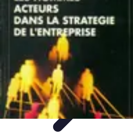
Stratégie Échecs
Stratégies
Stratégies et Techniques
Stratégies Échiquéennes
Stratégies
d'Échecs
Bases du Jeu
Stratégie Échecs