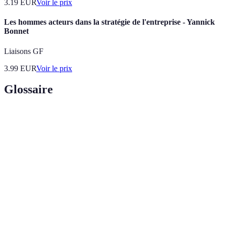
3.19
EUR
Voir le prix
Les hommes acteurs dans la stratégie de l'entreprise - Yannick
Bonnet
Liaisons GF
3.99
EUR
Voir le prix
Glossaire
Terme
Définition
Jeu de société stratégique opposant deux joueurs avec
Échecs
des pièces sur un échiquier.
Stratégie
Plan d'action conçu pour gagner une partie d'échecs en
d'échecs
utilisant les mouvements des pièces.
Analyse
Étude d'une partie jouée pour identifier les erreurs et
de partie
les points à améliorer.