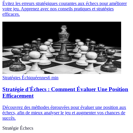
Évitez les erreurs stratégiques courantes aux échecs pour améliorer
votre jeu. Apprenez avec nos conseils pratiques et stratégies
efficaces.
Stratégies Échiquéennes
6
min
Stratégie d'Échecs : Comment Évaluer Une Position
Efficacement
Découvrez des méthodes éprouvées pour évaluer une position aux
échecs, afin de mieux analyser le jeu et augmenter vos chances de
succès.
Stratégie Échecs