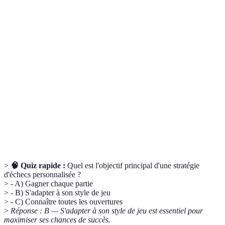
Terme
Définition
Stratégie
Ensemble de techniques utilisées pour gagner une
d'échecs
partie d'échecs.
Stratégies préventives pour anticiper et contrer les
Prophylaxie
plans de l'adversaire.
Milieu de
Phase de la partie après l'ouverture, où des
jeu
manœuvres tactiques prennent place.
>
🧠 Quiz rapide :
Quel est l'objectif principal d'une stratégie
d'échecs personnalisée ?
> - A) Gagner chaque partie
> - B) S'adapter à son style de jeu
> - C) Connaître toutes les ouvertures
>
Réponse : B — S'adapter à son style de jeu est essentiel pour
maximiser ses chances de succès.