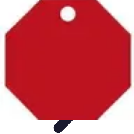
Stratégie Échecs
Stratégies
Stratégies et Techniques
Stratégies Échiquéennes
Stratégies
d'Échecs
Bases du Jeu
Stratégie Échecs