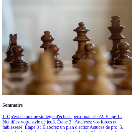
Sommaire
1. Qu'est-ce qu'une stratégie d'échecs personnalisée ?
2. Étape 1 :
Identifiez votre style de jeu
3. Étape 2 : Analysez vos forces et
faiblesses
4. Étape 3 : Élaborez un plan d'action
Astuces de pro :
5.