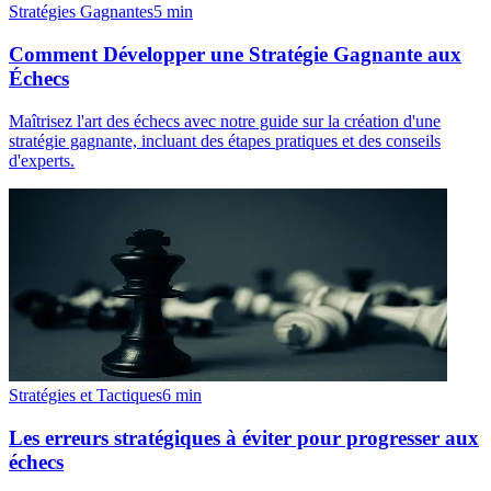
Stratégies Gagnantes
5
min
Comment Développer une Stratégie Gagnante aux
Échecs
Maîtrisez l'art des échecs avec notre guide sur la création d'une
stratégie gagnante, incluant des étapes pratiques et des conseils
d'experts.
Stratégies et Tactiques
6
min
Les erreurs stratégiques à éviter pour progresser aux
échecs