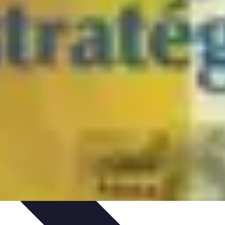
d'Échecs
Bases du Jeu