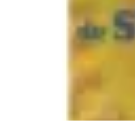
Stratégie Échecs
Stratégies
Stratégies et Techniques
Stratégies Échiquéennes
Stratégies 
Stratégie Échecs